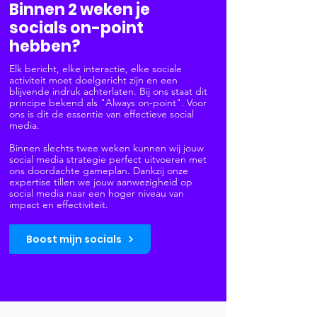
Binnen 2 weken je
socials on-point
hebben?
Elk bericht, elke interactie, elke sociale
activiteit moet doelgericht zijn en een
blijvende indruk achterlaten. Bij ons staat dit
principe bekend als "Always on-point". Voor
ons is dit de essentie van effectieve social
media.
Binnen slechts twee weken kunnen wij jouw
social media strategie perfect uitvoeren met
ons doordachte gameplan. Dankzij onze
expertise tillen we jouw aanwezigheid op
social media naar een hoger niveau van
impact en effectiviteit.
Boost mijn socials