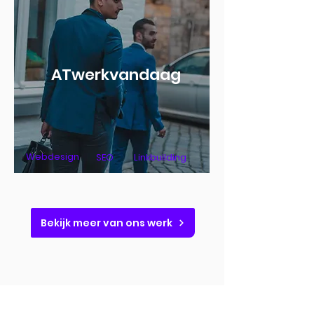
ATwerkvandaag
Webdesign
SEO
Linkbuilding
Bekijk meer van ons werk