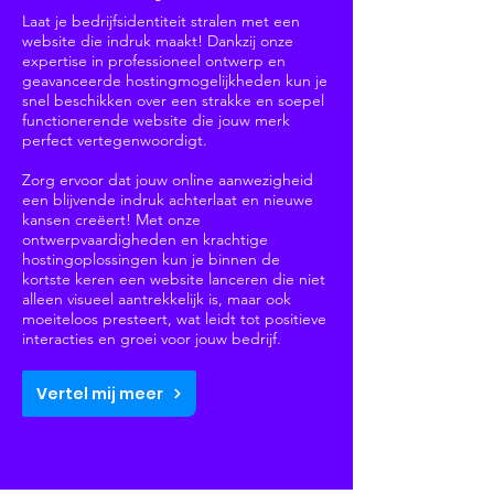
Laat je bedrijfsidentiteit stralen met een
website die indruk maakt! Dankzij onze
expertise in professioneel ontwerp en
geavanceerde hostingmogelijkheden kun je
snel beschikken over een strakke en soepel
functionerende website die jouw merk
perfect vertegenwoordigt.
Zorg ervoor dat jouw online aanwezigheid
een blijvende indruk achterlaat en nieuwe
kansen creëert! Met onze
ontwerpvaardigheden en krachtige
hostingoplossingen kun je binnen de
kortste keren een website lanceren die niet
alleen visueel aantrekkelijk is, maar ook
moeiteloos presteert, wat leidt tot positieve
interacties en groei voor jouw bedrijf.
Vertel mij meer