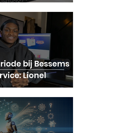
eriode bij Bessems
vice: Lionel