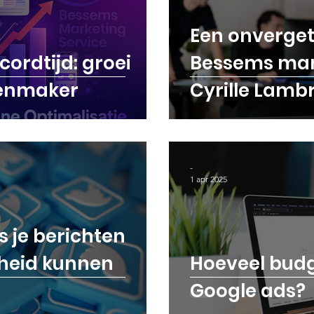
Een onvergete
ms Blog
Tips & Tricks | Bessems Marketing
cordtijd: groei
Bessems mark
tenmaker
Cyrille Lambr
-
1 apr 2025
s je berichten
heid kunnen
Hoeveel budg
Google ads?