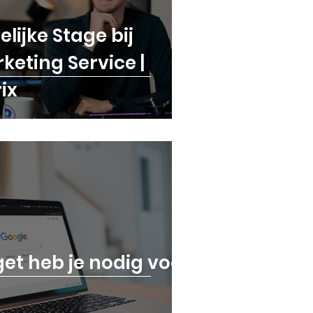
lijke Stage bij
eting Service |
ix
et heb je nodig voor