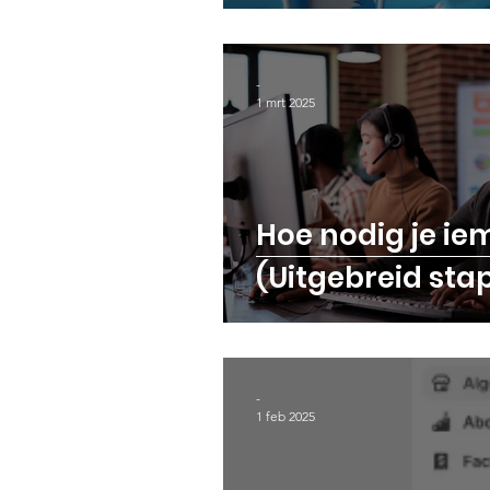
-
1 mrt 2025
Hoe nodig je ie
(Uitgebreid st
-
1 feb 2025