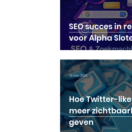
Content Marketing | Besse
SEO succes in re
voor Alpha Slo
-
16 mei 2025
Hoe Twitter-like
meer zichtbaar
geven