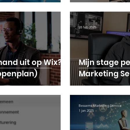
-
28 feb 2025
mand uit op Wix?
Mijn stage p
appenplan)
Marketing Ser
Bessems Marketing Service
1 jan 2025