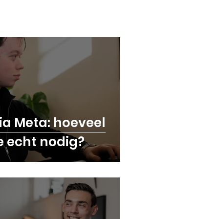
ail Marketing | Bessems Blog
ia Meta: hoeveel
e echt nodig?
nfluencer Marketing | Bessems