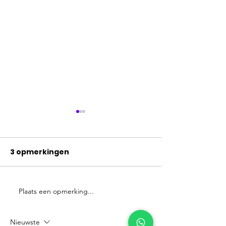
3 opmerkingen
Plaats een opmerking...
Shopify medewerker
Top 10
toevoegen?
marketingtre
2025
Nieuwste