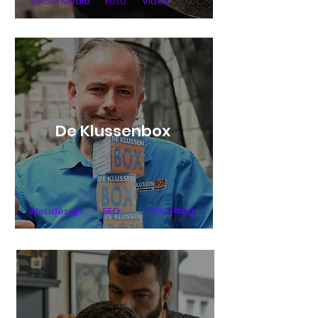
Social Media
Foto
Video
De Klussenbox
Linkbuilding
Webdesign
SEO