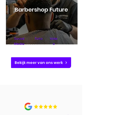
Barbershop Future
Social
Foto
Vide
Media
o
Bekijk meer van ons werk