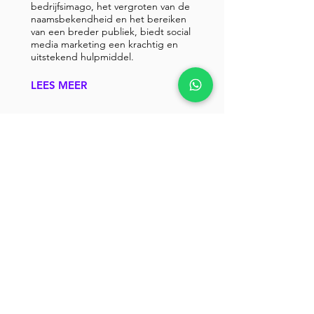
bedrijfsimago, het vergroten van de
naamsbekendheid en het bereiken
van een breder publiek, biedt social
media marketing een krachtig en
uitstekend hulpmiddel.
LEES MEER
Foto en Video
Laat je onderscheiden door onze foto-
en videodiensten. Van
productintroducties tot zakelijke
portretten, we leggen de essentie van je
bedrijf vast. Denk aan krachtige
bedrijfsvideo's die je merkverhaal
vertellen.