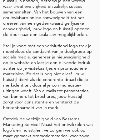
huisstijl in handen, betreed je een wereld
waar creatieve vrijheid en zakelijk succes
samensmelten. Van het bouwen van een
onuitwisbare online aanwezigheid tot het
creëren van een gedenkwaardige fysieke
aanwezigheid, jouw logo en huisstijl openen
de deur naar een scala aan mogelijkheden.
Stel je voor: met een verbluffend logo trek je
moeiteloos de aandacht van je doelgroep op
sociale media, genereer je nieuwsgierigheid
op je website en laat je een blijvende indruk
achter op je visitekaartjes en promotionele
materialen. En dat is nog niet alles! Jouw
huisstijl dient als de coherente draad die je
merkidentiteit door al je communicatie-
uitingen weeft. Van e-mails tot presentaties,
van banners tot brochures, jouw huisstijl
zorgt voor consistentie en versterkt de
herkenbaarheid van je merk.
Ontdek de veelzijdigheid van Bessems
Marketing Service! Naast het ontwikkelen van
logo's en huisstijlen, verzorgen we ook op
maat gemaakt promotiemateriaal voor zowel