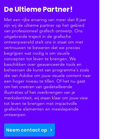
De Ultieme Partner!
Met een rijke ervaring van meer dan 8 jaar
zijn wij de ultieme partner op het gebied
van professioneel grafisch ontwerp. Ons
uitgebreide traject in de grafische
ontwerpwereld stelt ons in staat om met
vertrouwen te beweren dat we precies
begrijpen wat nodig is om visuele
concepten tot leven te brengen. We
beschikken over geavanceerde tools en
beheersen de kunst van programma's zoals
die van
Adobe
om jouw visuele content naar
een hoger niveau te tillen. Of het nu gaat
om het creëren van gedetailleerde
illustraties of het overbrengen van je
merkidentiteit, wij staan klaar om jouw visie
tot leven te brengen met impactvolle
grafische elementen en meeslepende
ontwerpen.
Neem contact op