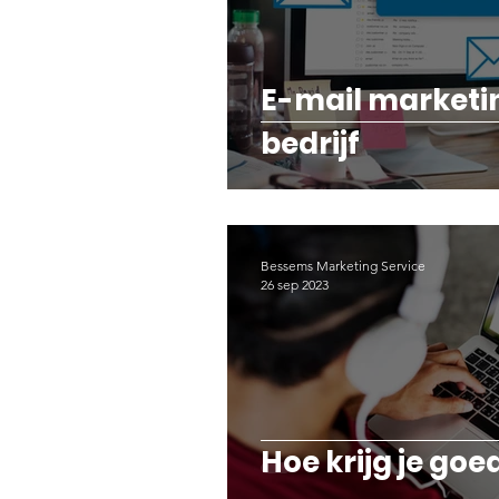
Content Marketing | Besse
E-mail marketi
bedrijf
Bessems Marketing Service
26 sep 2023
Hoe krijg je goe