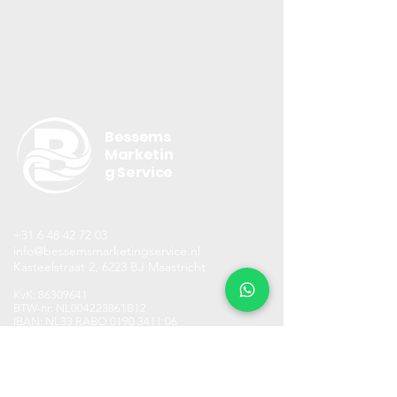
Bessems
Marketin
g Service
+31 6 48 42 72 03
info@bessemsmarketingservice.nl
Kasteelstraat 2, 6223 BJ Maastricht
KvK:
86309641
BTW-nr: NL004223861B12
IBAN: NL33 RABO
0190 3411 06
Leer ons