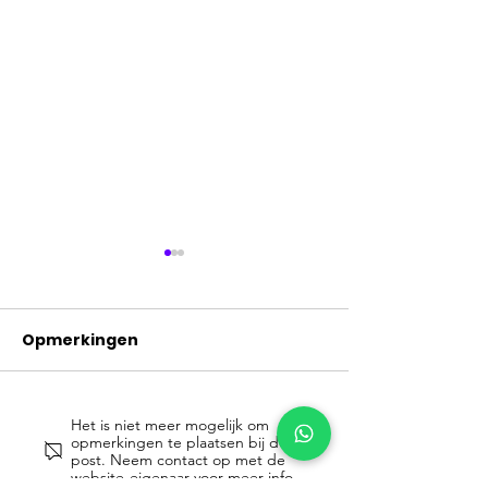
Opmerkingen
Het is niet meer mogelijk om
Waarom GIFs maken
Hoe gebruik j
opmerkingen te plaatsen bij deze
zo ontzettend
promotiemate
post. Neem contact op met de
website-eigenaar voor meer info.