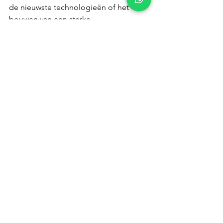
de nieuwste technologieën of het 
bouwen van een sterke 
merkcommunity, wij helpen je bij elke 
stap. Laat ons jouw marketingpartner 
zijn en samen zorgen we ervoor dat 
jouw bedrijf niet alleen meedoet, maar 
ook uitblinkt in 2025! 🚀
Wil jij jouw marketingstrategie 
toekomstbestendig maken? 
Neem contact met ons op
 en ontdek 
hoe we samen jouw merk laten 
groeien!