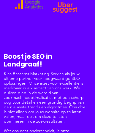
SEO
Boost je SEO in
Landgraaf!
Kies Bessems Marketing Service als jouw
ultieme partner voor hoogwaardige SEO-
oplossingen. Onze inzet voor excellentie is
merkbaar in elk aspect van ons werk. We
duiken diep in de wereld van
zoekmachineoptimalisatie, met een scherp
oog voor detail en een grondig begrip van
de nieuwste trends en algoritmes. Ons doel
is niet alleen om jouw website op te laten
vallen, maar ook om deze te laten
domineren in de zoekresultaten.
Wat ons echt onderscheidt, is onze