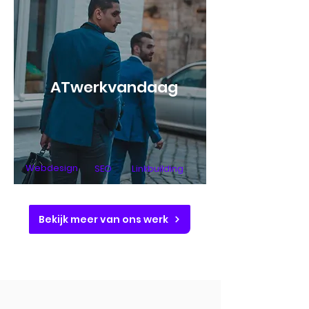
ATwerkvandaag
Webdesign
SEO
Linkbuilding
Bekijk meer van ons werk