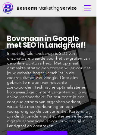
Bessems
Marketing
Service
Bovenaan in Google
met SEO in Landgraaf!
In het digitale landschap is SEO van
onschatbare waarde voor het vergroten van
de online zichtbaarheid. Met op maat
gemaakte strategieën zorgen wij ervoor dat
jouw website hoger verschijnt in de
zoekresultaten van Google. Door slim
gebruik te maken van relevante
zoekwoorden, technische optimalisatie en
hoogwaardige content vergroten wij jouw
online vindbaarheid. Dit resulteert in een
continue stroom van organisch verkeer,
versterkte merkherkenning en een
voorsprong op de concurrentie. Kortom, wij
zijn dé drijvende kracht achter een effectieve
digitale aanwezigheid voor jouw bedrijf in
Landgraaf en omstreken.