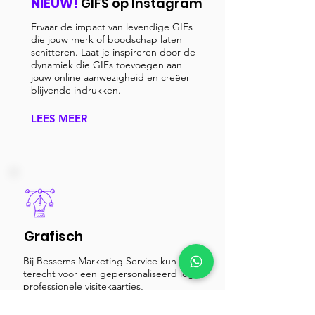
NIEUW!
GIFS op Instagram
Ervaar de impact van levendige GIFs
die jouw merk of boodschap laten
schitteren. Laat je inspireren door de
dynamiek die GIFs toevoegen aan
jouw online aanwezigheid en creëer
blijvende indrukken.
LEES MEER
Grafisch
Bij Bessems Marketing Service kun je
terecht voor een gepersonaliseerd logo,
professionele visitekaartjes,
aansprekende flyers, boeiende
reclamevideo's en zelfs een fotosessie