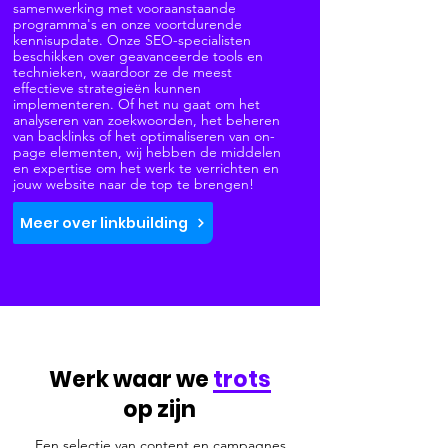
samenwerking met vooraanstaande
programma's en onze voortdurende
kennisupdate. Onze SEO-specialisten
beschikken over geavanceerde tools en
technieken, waardoor ze de meest
effectieve strategieën kunnen
implementeren. Of het nu gaat om het
analyseren van zoekwoorden, het beheren
van backlinks of het optimaliseren van on-
page elementen, wij hebben de middelen
en expertise om het werk te verrichten en
jouw website naar de top te brengen!
Meer over linkbuilding
Werk waar we
trots
op zijn
Een selectie van content en campagnes