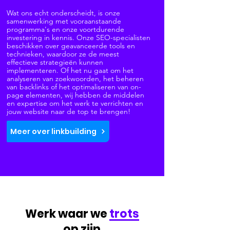
Wat ons echt onderscheidt, is onze
samenwerking met vooraanstaande
programma's en onze voortdurende
investering in kennis. Onze SEO-specialisten
beschikken over geavanceerde tools en
technieken, waardoor ze de meest
effectieve strategieën kunnen
implementeren. Of het nu gaat om het
analyseren van zoekwoorden, het beheren
van backlinks of het optimaliseren van on-
page elementen, wij hebben de middelen
en expertise om het werk te verrichten en
jouw website naar de top te brengen!
Meer over linkbuilding
Werk waar we
trots
op zijn