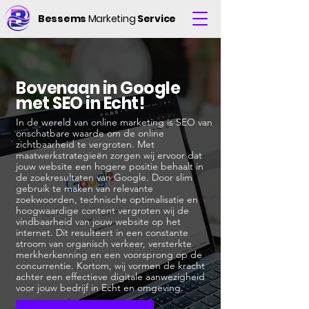
Bessems
Marketing
Service
Bovenaan in Google
met SEO in Echt!
In de wereld van online marketing is SEO van
onschatbare waarde om de online
zichtbaarheid te vergroten. Met
maatwerkstrategieën zorgen wij ervoor dat
jouw website een hogere positie behaalt in
de zoekresultaten van Google. Door slim
gebruik te maken van relevante
zoekwoorden, technische optimalisatie en
hoogwaardige content vergroten wij de
vindbaarheid van jouw website op het
internet. Dit resulteert in een constante
stroom van organisch verkeer, versterkte
merkherkenning en een voorsprong op de
concurrentie. Kortom, wij vormen de kracht
achter een effectieve digitale aanwezigheid
voor jouw bedrijf in Echt en omgeving.