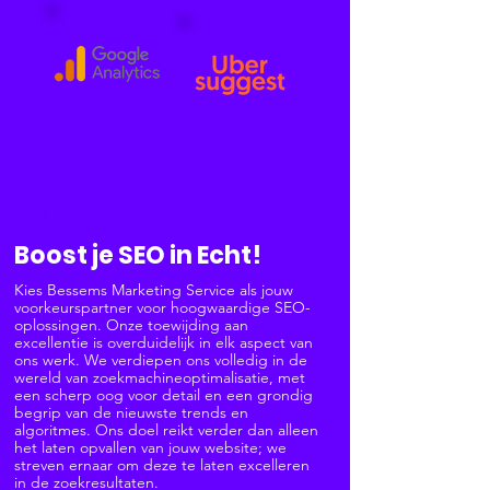
SEO
Boost je SEO in Echt!
Kies Bessems Marketing Service als jouw
voorkeurspartner voor hoogwaardige SEO-
oplossingen. Onze toewijding aan
excellentie is overduidelijk in elk aspect van
ons werk. We verdiepen ons volledig in de
wereld van zoekmachineoptimalisatie, met
een scherp oog voor detail en een grondig
begrip van de nieuwste trends en
algoritmes. Ons doel reikt verder dan alleen
het laten opvallen van jouw website; we
streven ernaar om deze te laten excelleren
in de zoekresultaten.