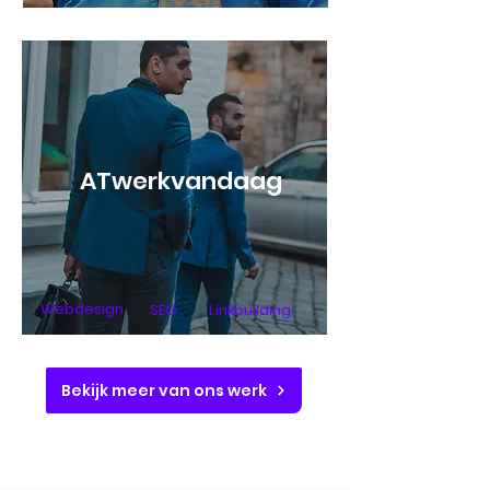
ATwerkvandaag
Webdesign
SEO
Linkbuilding
Bekijk meer van ons werk