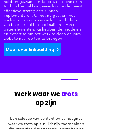
hebben geavanceerde tools en technieken
tot hun beschikking, waardoor ze de meest
effectieve strategieën kunnen
implementeren. Of het nu gaat om het
analyseren van zoekwoorden, het beheren
van backlinks of het optimaliseren van on-
page elementen, wij hebben de middelen
en expertise om het werk te doen en jouw
website naar de top te brengen!
Meer over linkbuilding
Werk waar we
trots
op zijn
Een selectie van content en campagnes
waar we trots op zijn. Dit zijn voorbeelden
die laten zien dat strategie, creativiteit en