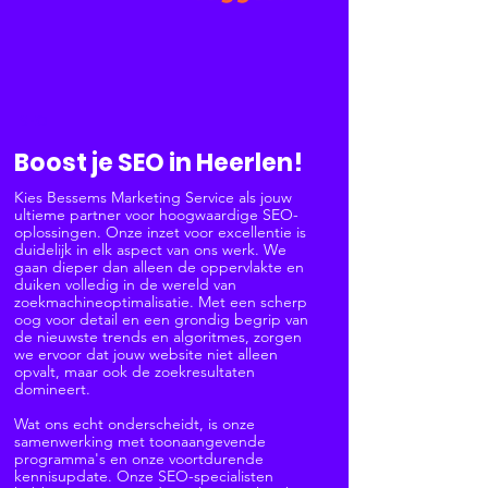
SEO
Boost je SEO in Heerlen!
Kies Bessems Marketing Service als jouw
ultieme partner voor hoogwaardige SEO-
oplossingen. Onze inzet voor excellentie is
duidelijk in elk aspect van ons werk. We
gaan dieper dan alleen de oppervlakte en
duiken volledig in de wereld van
zoekmachineoptimalisatie. Met een scherp
oog voor detail en een grondig begrip van
de nieuwste trends en algoritmes, zorgen
we ervoor dat jouw website niet alleen
opvalt, maar ook de zoekresultaten
domineert.
Wat ons echt onderscheidt, is onze
samenwerking met toonaangevende
programma's en onze voortdurende
kennisupdate. Onze SEO-specialisten