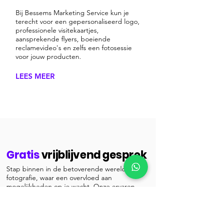
Bij Bessems Marketing Service kun je
terecht voor een gepersonaliseerd logo,
professionele visitekaartjes,
aansprekende flyers, boeiende
reclamevideo's en zelfs een fotosessie
voor jouw producten.
LEES MEER
Gratis
vrijblijvend gesprek
Stap binnen in de betoverende wereld van
fotografie, waar een overvloed aan
mogelijkheden op je wacht. Onze ervaren
fotograaf staat klaar om samen met jou deze
ontdekkingsreis te maken en je visuele
behoeften volledig te begrijpen tijdens ons