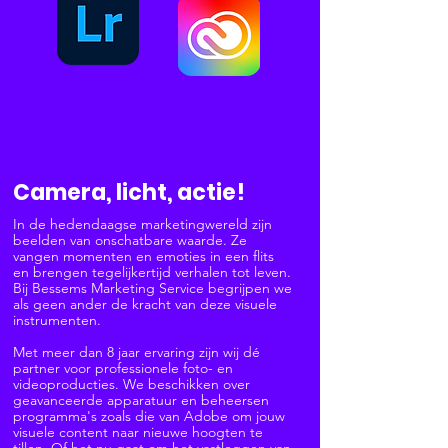
Fotografie
Camera, licht, actie!
In de hedendaagse marketingwereld zijn
beelden van onschatbare waarde. Ze
vangen momenten en emoties in een flits
en brengen tegelijkertijd verhalen tot leven.
Bij Bessems Marketing Service begrijpen we
als geen ander de kracht van deze visuele
instrumenten.
Met meer dan 8 jaar ervaring zijn wij dé
partner voor professionele foto- en
videoproducties. We beschikken over
geavanceerde apparatuur en beheersen
programma's zoals die van Adobe om jouw
visuele content naar nieuwe hoogten te