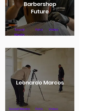
Barbershop
Future
Social
Foto
Video
Media
Leonardo Marcos
Social Media
Foto
Video