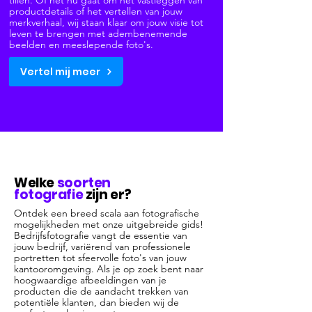
tillen. Of het nu gaat om het vastleggen van
productdetails of het vertellen van jouw
merkverhaal, wij staan klaar om jouw visie tot
leven te brengen met adembenemende
beelden en meeslepende foto's.
Vertel mij meer
Welke
soorten
fotografie
zijn er?
Ontdek een breed scala aan fotografische
mogelijkheden met onze uitgebreide gids!
Bedrijfsfotografie vangt de essentie van
jouw bedrijf, variërend van professionele
portretten tot sfeervolle foto's van jouw
kantooromgeving. Als je op zoek bent naar
hoogwaardige afbeeldingen van je
producten die de aandacht trekken van
potentiële klanten, dan bieden wij de