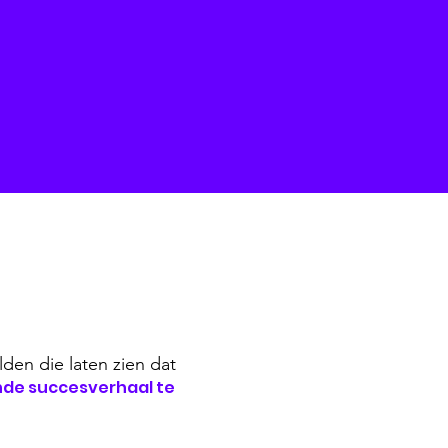
lden die laten zien
dat
nde succesverhaal te