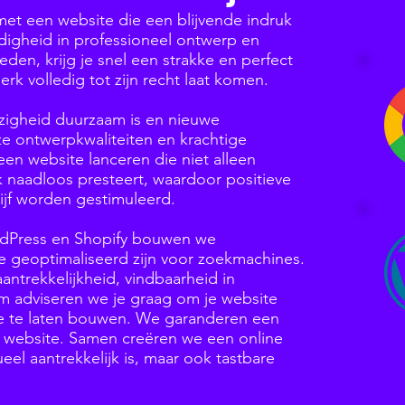
n met een website die een blijvende indruk
digheid in professioneel ontwerp en
en, krijg je snel een strakke en perfect
rk volledig tot zijn recht laat komen.
ezigheid duurzaam is en nieuwe
e ontwerpkwaliteiten en krachtige
een website lanceren die niet alleen
ok naadloos presteert, waardoor positieve
rijf worden gestimuleerd.
rdPress en Shopify bouwen we
ie geoptimaliseerd zijn voor zoekmachines.
antrekkelijkheid, vindbaarheid in
om adviseren we je graag om je website
e te laten bouwen. We garanderen een
e website. Samen creëren we een online
ueel aantrekkelijk is, maar ook tastbare