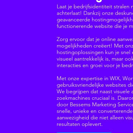
Laat je bedrijfsidentiteit strale
achterlaat! Dankzij onze deskun
geavanceerde hostingmogelijkhed
functionerende website die je me
Zorg ervoor dat je online aanw
mogelijkheden creëert! Met onz
hostingoplossingen kun je snel 
visueel aantrekkelijk is, maar o
interacties en groei voor je bed
Met onze expertise in WIX, Wo
gebruiksvriendelijke websites d
We begrijpen dat naast visuele a
zoekmachines cruciaal is. Daar
door Bessems Marketing Servic
snelle, unieke en converterend
aanwezigheid die niet alleen vis
resultaten oplevert.