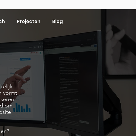
ch
Projecten
Blog
kelijk
en vormt
iseren
ed om
bsite
pen?