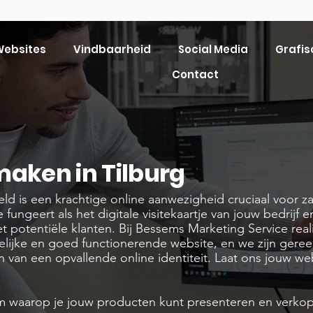
ebsites
Vindbaarheid
Social Media
Grafis
Contact
maken in Tilburg
ld is een krachtige online aanwezigheid cruciaal voor za
ungeert als het digitale visitekaartje van jouw bedrijf 
 potentiële klanten. Bij Bessems Marketing Service real
elijke en goed functionerende website, en we zijn gere
n van een opvallende online identiteit. Laat ons jouw we
orm waarop je jouw producten kunt presenteren en verko