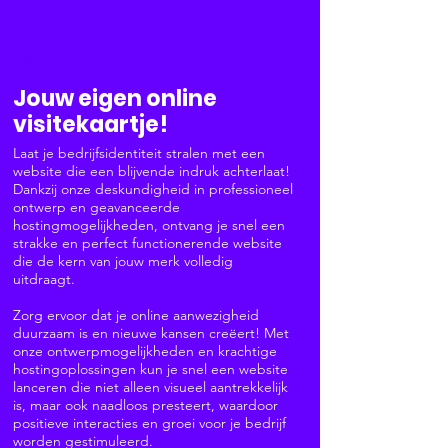
Websites & Webshops
Jouw eigen online
visitekaartje!
Laat je bedrijfsidentiteit stralen met een
website die een blijvende indruk achterlaat!
Dankzij onze deskundigheid in professioneel
ontwerp en geavanceerde
hostingmogelijkheden, ontvang je snel een
strakke en perfect functionerende website
die de kern van jouw merk volledig
uitdraagt.
Zorg ervoor dat je online aanwezigheid
duurzaam is en nieuwe kansen creëert! Met
onze ontwerpmogelijkheden en krachtige
hostingoplossingen kun je snel een website
lanceren die niet alleen visueel aantrekkelijk
is, maar ook naadloos presteert, waardoor
positieve interacties en groei voor je bedrijf
worden gestimuleerd.