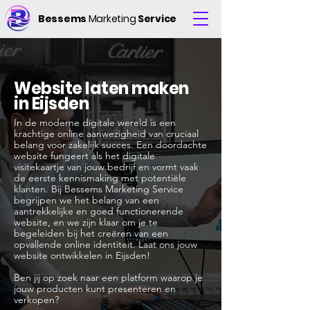
Bessems
Marketing
Service
Website laten maken
in Eijsden
In de moderne digitale wereld is een
krachtige online aanwezigheid van cruciaal
belang voor zakelijk succes. Een doordachte
website fungeert als het digitale
visitekaartje van jouw bedrijf en vormt vaak
de eerste kennismaking met potentiële
klanten. Bij Bessems Marketing Service
begrijpen we het belang van een
aantrekkelijke en goed functionerende
website, en we zijn klaar om je te
begeleiden bij het creëren van een
opvallende online identiteit. Laat ons jouw
website ontwikkelen in Eijsden!
Ben jij op zoek naar een platform waarop je
jouw producten kunt presenteren en
verkopen?