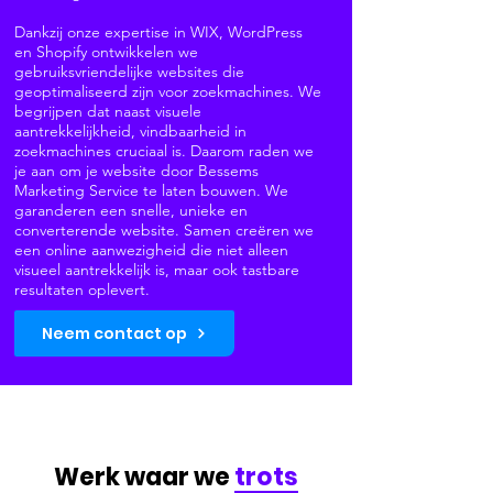
Dankzij onze expertise in WIX, WordPress
en Shopify ontwikkelen we
gebruiksvriendelijke websites die
geoptimaliseerd zijn voor zoekmachines. We
begrijpen dat naast visuele
aantrekkelijkheid, vindbaarheid in
zoekmachines cruciaal is. Daarom raden we
je aan om je website door Bessems
Marketing Service te laten bouwen. We
garanderen een snelle, unieke en
converterende website. Samen creëren we
een online aanwezigheid die niet alleen
visueel aantrekkelijk is, maar ook tastbare
resultaten oplevert.
Neem contact op
Werk waar we
trots