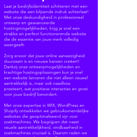
Laat je bedrijfsidentiteit schitteren met een
website die een blijvende indruk achterlaat!
Met onze deskundigheid in professioneel
ontwerp en geavanceerde
hostingmogelijkheden, krijg je snel een
strakke en perfect functionerende website
die de essentie van jouw merk volledig
weergeeft.
Zorg ervoor dat jouw online aanwezigheid
duurzaam is en nieuwe kansen creëert!
Dankzij onze ontwerpmogelijkheden en
krachtige hostingoplossingen kun je snel
een website lanceren die niet alleen visueel
aantrekkelijk is, maar ook naadloos
presteert, wat positieve interacties en groei
voor jouw bedrijf bevordert.
Met onze expertise in WIX, WordPress en
Shopify ontwikkelen we gebruiksvriendelijke
websites die geoptimaliseerd zijn voor
zoekmachines. We begrijpen dat naast
visuele aantrekkelijkheid, vindbaarheid in
zoekmachines cruciaal is. Daarom raden we