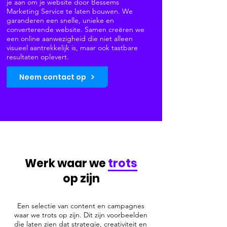
je aan om je website door Bessems
Marketing Service te laten bouwen. We
garanderen een snelle, unieke en
converterende website. Samen creëren we
een online aanwezigheid die niet alleen
visueel aantrekkelijk is, maar ook tastbare
resultaten oplevert.
Neem contact op
Werk waar we
trots
op zijn
Een selectie van content en campagnes
waar we trots op zijn. Dit zijn voorbeelden
die laten zien
dat strategie, creativiteit en