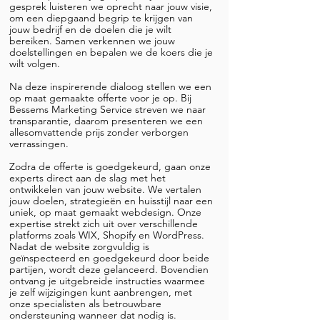
gesprek luisteren we oprecht naar jouw visie,
om een diepgaand begrip te krijgen van
jouw bedrijf en de doelen die je wilt
bereiken. Samen verkennen we jouw
doelstellingen en bepalen we de koers die je
wilt volgen.
Na deze inspirerende dialoog stellen we een
op maat gemaakte offerte voor je op. Bij
Bessems Marketing Service streven we naar
transparantie, daarom presenteren we een
allesomvattende prijs zonder verborgen
verrassingen.
Zodra de offerte is goedgekeurd, gaan onze
experts direct aan de slag met het
ontwikkelen van jouw website. We vertalen
jouw doelen, strategieën en huisstijl naar een
uniek, op maat gemaakt webdesign. Onze
expertise strekt zich uit over verschillende
platforms zoals WIX, Shopify en WordPress.
Nadat de website zorgvuldig is
geïnspecteerd en goedgekeurd door beide
partijen, wordt deze gelanceerd. Bovendien
ontvang je uitgebreide instructies waarmee
je zelf wijzigingen kunt aanbrengen, met
onze specialisten als betrouwbare
ondersteuning wanneer dat nodig is.