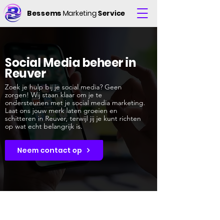
Bessems
Marketing
Service
Social Media beheer in
Reuver
Zoek je hulp bij je social media? Geen
zorgen! Wij staan klaar om je te
ondersteunen met je social media marketing.
Laat ons jouw merk laten groeien en
schitteren in Reuver, terwijl jij je kunt richten
op wat echt belangrijk is.
Neem contact op