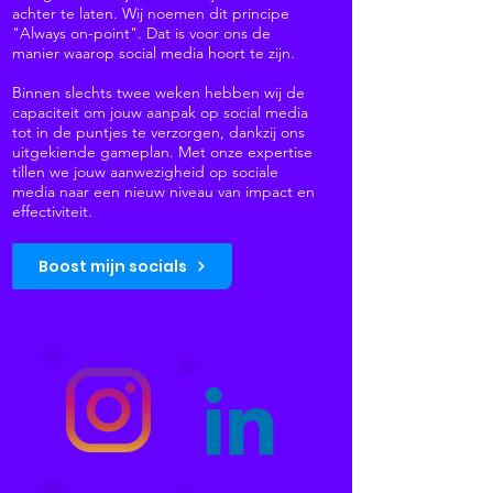
achter te laten. Wij noemen dit principe
"Always on-point". Dat is voor ons de
manier waarop social media hoort te zijn.
Binnen slechts twee weken hebben wij de
capaciteit om jouw aanpak op social media
tot in de puntjes te verzorgen, dankzij ons
uitgekiende gameplan. Met onze expertise
tillen we jouw aanwezigheid op sociale
media naar een nieuw niveau van impact en
effectiviteit.
Boost mijn socials