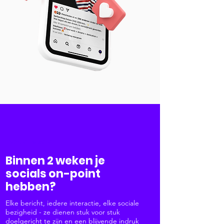
Social Media
Binnen 2 weken je
socials on-point
hebben?
Elke bericht, iedere interactie, elke sociale
bezigheid - ze dienen stuk voor stuk
doelgericht te zijn en een blijvende indruk