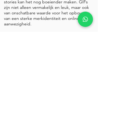
stories kan het nog boeiender maken. GIFs
zijn niet alleen vermakelijk en leuk, maar ook
van onschatbare waarde voor het opbouwen
van een sterke merkidentiteit en online
aanwezigheid.
Door gepersonaliseerde GIFs te gebruiken
die je merk weerspiegelen, kun je je publiek
op een unieke en opvallende manier
bereiken. Wil je GIFs van je logo, leuke
foto’s, of vette animaties die je publiek
verbinden en hen laten zien waar je merk
voor staat? Wij staan voor je klaar; de
mogelijkheden voor GIFs zijn eindeloos.
Lees meer over GIFS