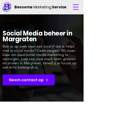
Bessems
Marketing
Service
Social Media beheer in
Margraten
Ben je op zoek naar een bedrijf dat je helpt
met je social media? Geen zorgen! Wij staan
klaar om jouw social media marketing te
verzorgen. Laat ons jouw merk laten groeien
en stralen in Margraten, terwijl jij je focust op
wat écht belangrijk is.
Neem contact op