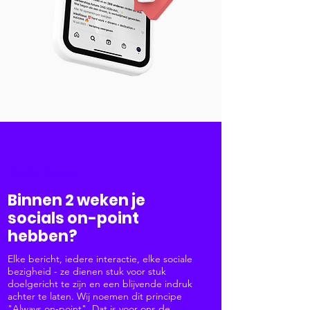
Social Media
Binnen 2 weken je
socials on-point
hebben?
Elke bericht, iedere interactie, elke sociale
bezigheid - ze dienen stuk voor stuk
doelgericht te zijn en een blijvende indruk
achter te laten. Wij noemen dit principe
"Always on-point". Dat is voor ons de