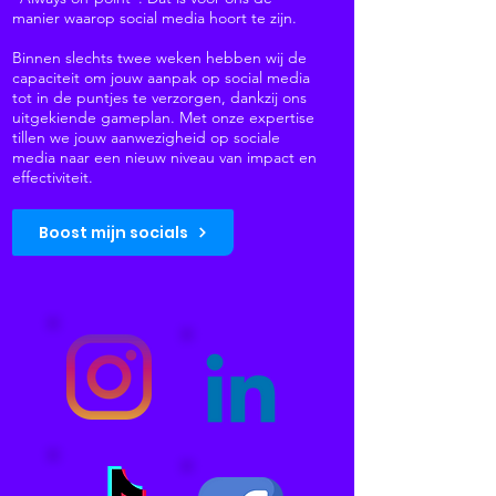
manier waarop social media hoort te zijn.
Binnen slechts twee weken hebben wij de
capaciteit om jouw aanpak op social media
tot in de puntjes te verzorgen, dankzij ons
uitgekiende gameplan. Met onze expertise
tillen we jouw aanwezigheid op sociale
media naar een nieuw niveau van impact en
effectiviteit.
Boost mijn socials