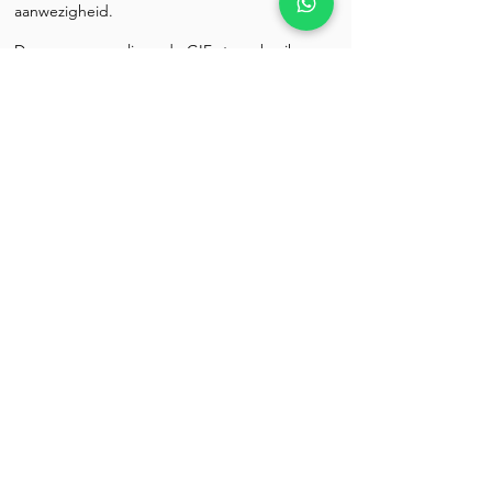
aanwezigheid.
Door gepersonaliseerde GIFs te gebruiken
die je merk weerspiegelen, kun je je publiek
op een unieke en opvallende manier
bereiken. Wil je GIFs van je logo, leuke
foto’s, of vette animaties die je publiek
verbinden en hen laten zien waar je merk
voor staat? Wij staan voor je klaar; de
mogelijkheden voor GIFs zijn eindeloos.
Lees meer over GIFS