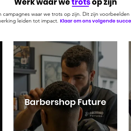
Werk waar we
trots
op zijn
 campagnes waar we trots op zijn. Dit zijn voorbeelden d
werking leiden tot impact.
Klaar om ons volgende succ
Barbershop Future