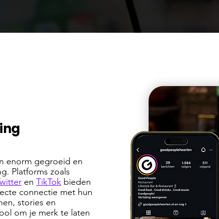
ing
ren enorm gegroeid en
ng. Platforms zoals
witter
en
TikTok
bieden
recte connectie met hun
nen, stories en
ool om je merk te laten