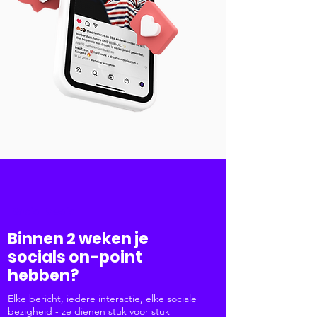
Social Media
Binnen 2 weken je
socials on-point
hebben?
Elke bericht, iedere interactie, elke sociale
bezigheid - ze dienen stuk voor stuk