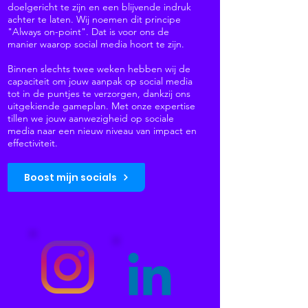
doelgericht te zijn en een blijvende indruk
achter te laten. Wij noemen dit principe
"Always on-point". Dat is voor ons de
manier waarop social media hoort te zijn.
Binnen slechts twee weken hebben wij de
capaciteit om jouw aanpak op social media
tot in de puntjes te verzorgen, dankzij ons
uitgekiende gameplan. Met onze expertise
tillen we jouw aanwezigheid op sociale
media naar een nieuw niveau van impact en
effectiviteit.
Boost mijn socials