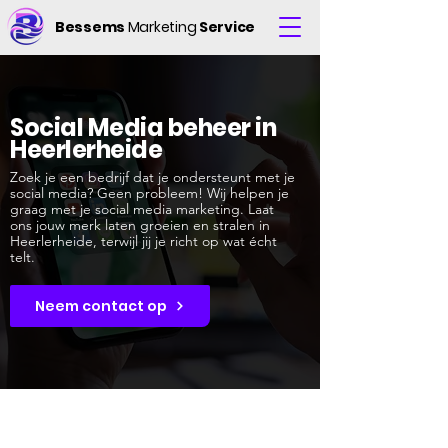
Bessems
Marketing
Service
Social Media beheer in
Heerlerheide
Zoek je een bedrijf dat je ondersteunt met je
social media? Geen probleem! Wij helpen je
graag met je social media marketing. Laat
ons jouw merk laten groeien en stralen in
Heerlerheide, terwijl jij je richt op wat écht
telt.
Neem contact op