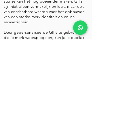
stories kan het nog boeiender maken. GIFs
zijn niet alleen vermakelijk en leuk, maar ook
van onschatbare waarde voor het opbouwen
van een sterke merkidentiteit en online
aanwezigheid.
Door gepersonaliseerde GIFs te gebruiken
die je merk weerspiegelen, kun je je publiek
op een unieke en opvallende manier
bereiken. Wil je GIFs van je logo, leuke
foto’s, of vette animaties die je publiek
verbinden en hen laten zien waar je merk
voor staat? Wij staan voor je klaar; de
mogelijkheden voor GIFs zijn eindeloos.
Lees meer over GIFS