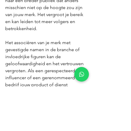
naar een breder publiek dat anders 
misschien niet op de hoogte zou zijn 
van jouw merk. Het vergroot je bereik 
en kan leiden tot meer volgers en 
betrokkenheid.
Het associëren van je merk met 
gevestigde namen in de branche of 
invloedrijke figuren kan de 
geloofwaardigheid en het vertrouwen 
vergroten. Als een gerespecteerde 
influencer of een gerenommeerd 
bedrijf jouw product of dienst 
promoot, kan dit positief afstralen op 
jouw merk.
Samenwerkingen bieden de kans om 
creatieve ideeën te delen en te 
ontwikkelen. Dit kan resulteren in 