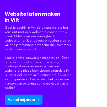
Websites & Webshops
Website laten maken
in Vilt
Geef je bedrijf in Vilt de uitstraling die het
verdient met een website die echt indruk
maakt! Met onze deskundigheid in
webdesign en betrouwbare hosting creëren
wij een professionele website die jouw merk
perfect weerspiegelt.
Laat je online aanwezigheid spreken! Door
onze slimme ontwerpen en krachtige
hostingoplossingen maak je snel een
website die niet alleen visueel aantrekkelijk
is, maar ook optimaal functioneert. Zo laat je
een blijvende indruk achter, trek je nieuwe
klanten aan en stimuleer je de groei van je
bedrijf.
Vertel mij meer