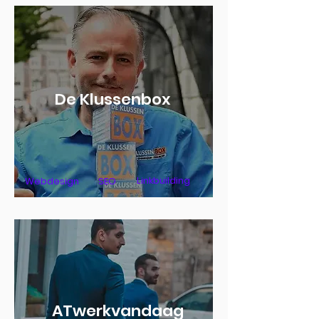
De Klussenbox
Linkbuilding
Webdesign
SEO
ATwerkvandaag