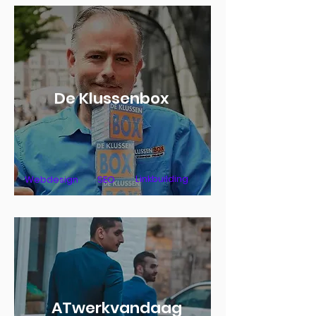
De Klussenbox
Linkbuilding
Webdesign
SEO
ATwerkvandaag