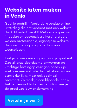
Websites & Webshops
Website laten maken
in Venlo
Geef je bedrijf in Venlo de krachtige online
uitstraling die het verdient met een website
die écht indruk maakt! Met onze expertise
in design en betrouwbare hosting creëren
we een professionele, eigentijdse website
die jouw merk op de perfecte manier
weerspiegelt.
Laat je online aanwezigheid voor je spreken!
Dankzij onze doordachte ontwerpen en
krachtige hostingoplossingen beschik je
snel over een website die niet alleen visueel
aantrekkelijk is, maar ook optimaal
presteert. Zo maak je een blijvende indruk,
trek je nieuwe klanten aan en stimuleer je
de groei van jouw onderneming.
Vertel mij meer