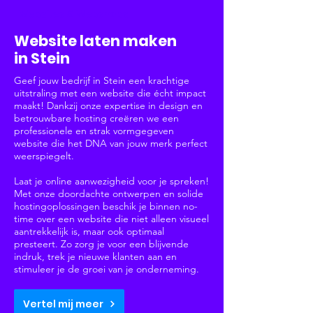
Websites & Webshops
Website laten maken
in Stein
Geef jouw bedrijf in Stein een krachtige
uitstraling met een website die écht impact
maakt! Dankzij onze expertise in design en
betrouwbare hosting creëren we een
professionele en strak vormgegeven
website die het DNA van jouw merk perfect
weerspiegelt.
Laat je online aanwezigheid voor je spreken!
Met onze doordachte ontwerpen en solide
hostingoplossingen beschik je binnen no-
time over een website die niet alleen visueel
aantrekkelijk is, maar ook optimaal
presteert. Zo zorg je voor een blijvende
indruk, trek je nieuwe klanten aan en
stimuleer je de groei van je onderneming.
Vertel mij meer