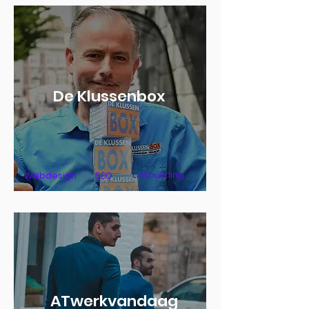
De Klussenbox
Linkbuilding
Webdesign
SEO
ATwerkvandaag