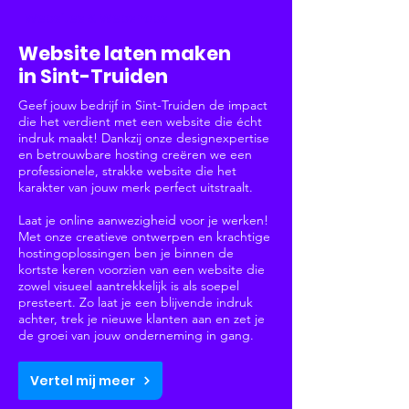
Websites & Webshops
Website laten maken
in Sint-Truiden
Geef jouw bedrijf in Sint-Truiden de impact
die het verdient met een website die écht
indruk maakt! Dankzij onze designexpertise
en betrouwbare hosting creëren we een
professionele, strakke website die het
karakter van jouw merk perfect uitstraalt.
Laat je online aanwezigheid voor je werken!
Met onze creatieve ontwerpen en krachtige
hostingoplossingen ben je binnen de
kortste keren voorzien van een website die
zowel visueel aantrekkelijk is als soepel
presteert. Zo laat je een blijvende indruk
achter, trek je nieuwe klanten aan en zet je
de groei van jouw onderneming in gang.
Vertel mij meer