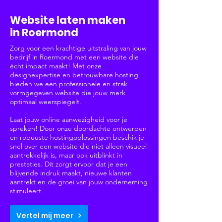
Websites & Webshops
Website laten maken
in Roermond
Zorg voor een krachtige uitstraling van jouw
bedrijf in Roermond met een website die
écht impact maakt! Met onze
designexpertise en betrouwbare hosting
bieden we een professionele en strak
vormgegeven website die jouw merk
optimaal weerspiegelt.
Laat jouw online aanwezigheid voor je
spreken! Door onze doordachte ontwerpen
en robuuste hostingoplossingen beschik je
snel over een website die niet alleen visueel
aantrekkelijk is, maar ook uitblinkt in
prestaties. Dit zorgt ervoor dat je een
blijvende indruk maakt, nieuwe klanten
aantrekt en de groei van jouw onderneming
stimuleert.
Vertel mij meer