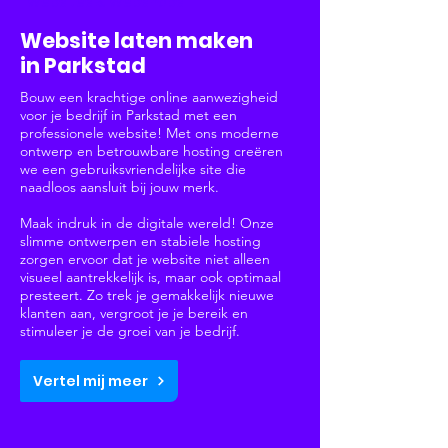
Websites & Webshops
Website laten maken
in Parkstad
Bouw een krachtige online aanwezigheid
voor je bedrijf in Parkstad met een
professionele website! Met ons moderne
ontwerp en betrouwbare hosting creëren
we een gebruiksvriendelijke site die
naadloos aansluit bij jouw merk.
Maak indruk in de digitale wereld! Onze
slimme ontwerpen en stabiele hosting
zorgen ervoor dat je website niet alleen
visueel aantrekkelijk is, maar ook optimaal
presteert. Zo trek je gemakkelijk nieuwe
klanten aan, vergroot je je bereik en
stimuleer je de groei van je bedrijf.
Vertel mij meer