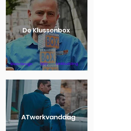
De Klussenbox
Linkbuilding
Webdesign
SEO
ATwerkvandaag