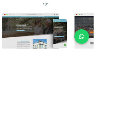
zijn.
Bekijk meer van ons werk
Ons laatste nieuws
De laatste nieuwsfeitjes, publicaties en
actualiteiten die jij moet weten