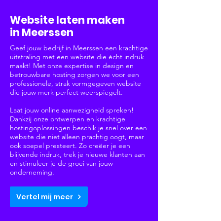
Websites & Webshops
Website laten maken
in Meerssen
Geef jouw bedrijf in Meerssen een krachtige
uitstraling met een website die écht indruk
maakt! Met onze expertise in design en
betrouwbare hosting zorgen we voor een
professionele, strak vormgegeven website
die jouw merk perfect weerspiegelt.
Laat jouw online aanwezigheid spreken!
Dankzij onze ontwerpen en krachtige
hostingoplossingen beschik je snel over een
website die niet alleen prachtig oogt, maar
ook soepel presteert. Zo creëer je een
blijvende indruk, trek je nieuwe klanten aan
en stimuleer je de groei van jouw
onderneming.
Vertel mij meer