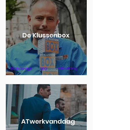
De Klussenbox
Linkbuilding
Webdesign
SEO
ATwerkvandaag