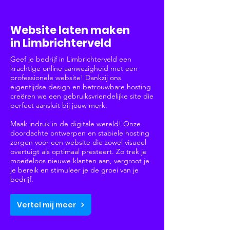
Websites & Webshops
Website laten maken
in Limbrichterveld
Geef je bedrijf in Limbrichterveld een
krachtige online aanwezigheid met een
professionele website! Dankzij ons
eigentijdse design en betrouwbare hosting
creëren we een gebruiksvriendelijke site die
perfect aansluit bij jouw merk.
Maak indruk in de digitale wereld! Onze
doordachte ontwerpen en stabiele hosting
zorgen voor een website die zowel visueel
overtuigt als optimaal presteert. Zo trek je
moeiteloos nieuwe klanten aan, vergroot je
je bereik en stimuleer je de groei van je
bedrijf.
Vertel mij meer