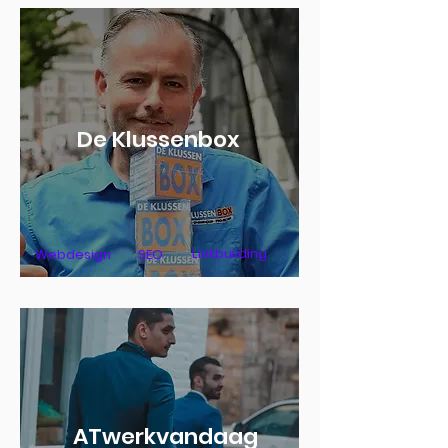
De Klussenbox
Linkbuilding
Webdesign
SEO
ATwerkvandaag