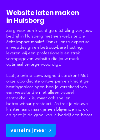
Websites & Webshops
Website laten maken
in Hulsberg
Zorg voor een krachtige uitstraling van jouw
bedrijf in Hulsberg met een website die
écht impact maakt! Dankzij onze expertise
in webdesign en betrouwbare hosting,
leveren wij een professionele en strak
vormgegeven website die jouw merk
optimaal vertegenwoordigt.
Laat je online aanwezigheid spreken! Met
onze doordachte ontwerpen en krachtige
hostingoplossingen ben je verzekerd van
een website die niet alleen visueel
aantrekkelijk is, maar ook snel en
betrouwbaar presteert. Zo trek je nieuwe
klanten aan, maak je een blijvende indruk
en geef je de groei van je bedrijf een boost.
Vertel mij meer