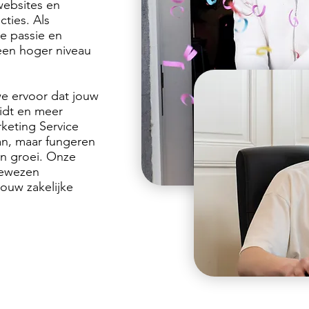
 websites en
ties. Als
ze passie en
een hoger niveau
we ervoor dat jouw
idt en meer
rketing Service
an, maar fungeren
in groei. Onze
bewezen
jouw zakelijke