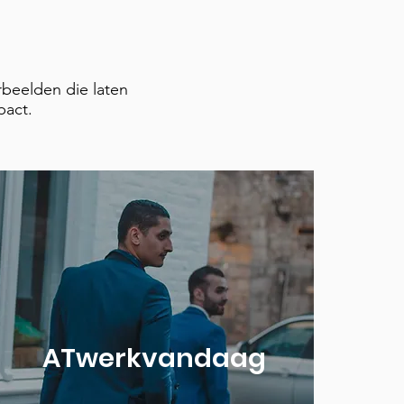
rbeelden die laten
pact.
ATwerkvandaag