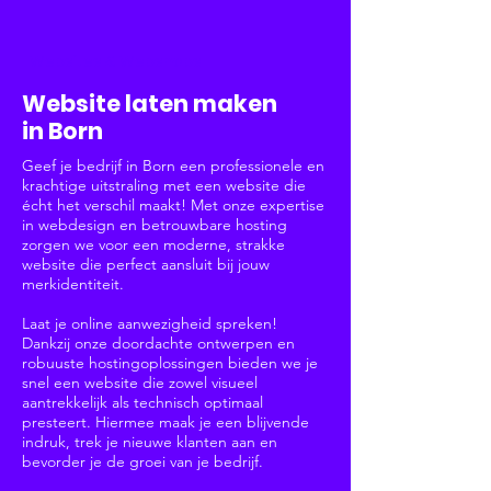
Websites & Webshops
Website laten maken
in Born
Geef je bedrijf in Born een professionele en
krachtige uitstraling met een website die
écht het verschil maakt! Met onze expertise
in webdesign en betrouwbare hosting
zorgen we voor een moderne, strakke
website die perfect aansluit bij jouw
merkidentiteit.
Laat je online aanwezigheid spreken!
Dankzij onze doordachte ontwerpen en
robuuste hostingoplossingen bieden we je
snel een website die zowel visueel
aantrekkelijk als technisch optimaal
presteert. Hiermee maak je een blijvende
indruk, trek je nieuwe klanten aan en
bevorder je de groei van je bedrijf.