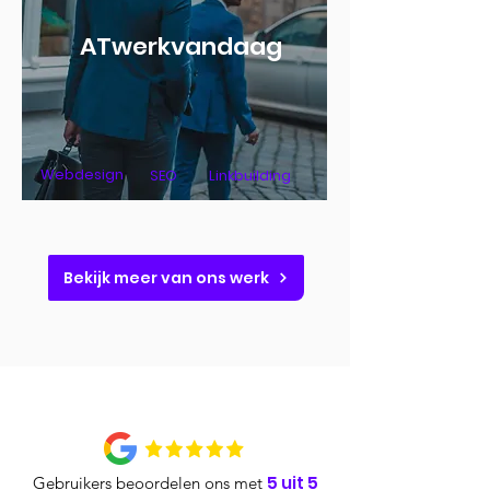
ATwerkvandaag
Webdesign
SEO
Linkbuilding
Bekijk meer van ons werk
5 uit 5
Gebruikers beoordelen ons met