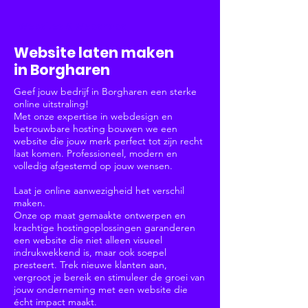
Websites & Webshops
Website laten maken
in Borgharen
Geef jouw bedrijf in Borgharen een sterke
online uitstraling!
Met onze expertise in webdesign en
betrouwbare hosting bouwen we een
website die jouw merk perfect tot zijn recht
laat komen. Professioneel, modern en
volledig afgestemd op jouw wensen.
Laat je online aanwezigheid het verschil
maken.
Onze op maat gemaakte ontwerpen en
krachtige hostingoplossingen garanderen
een website die niet alleen visueel
indrukwekkend is, maar ook soepel
presteert. Trek nieuwe klanten aan,
vergroot je bereik en stimuleer de groei van
jouw onderneming met een website die
écht impact maakt.