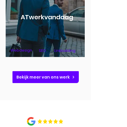
ATwerkvandaag
Webdesign
SEO
Linkbuilding
Bekijk meer van ons werk