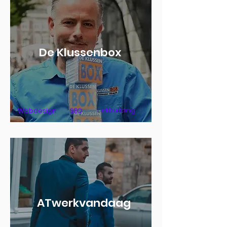
De Klussenbox
Linkbuilding
Webdesign
SEO
ATwerkvandaag