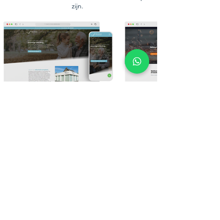
zijn.
Bekijk meer van ons werk
Ons laatste nieuws
De laatste nieuwsfeitjes, publicaties en
actualiteiten die jij moet weten