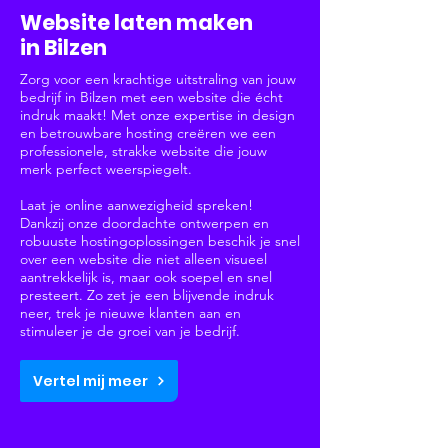
Website laten maken
in Bilzen
Zorg voor een krachtige uitstraling van jouw
bedrijf in Bilzen met een website die écht
indruk maakt! Met onze expertise in design
en betrouwbare hosting creëren we een
professionele, strakke website die jouw
merk perfect weerspiegelt.
Laat je online aanwezigheid spreken!
Dankzij onze doordachte ontwerpen en
robuuste hostingoplossingen beschik je snel
over een website die niet alleen visueel
aantrekkelijk is, maar ook soepel en snel
presteert. Zo zet je een blijvende indruk
neer, trek je nieuwe klanten aan en
stimuleer je de groei van je bedrijf.
Vertel mij meer