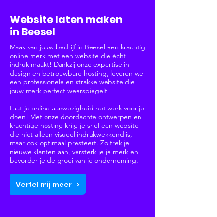
Websites & Webshops
Website laten maken
in Beesel
Maak van jouw bedrijf in Beesel een krachtig
online merk met een website die écht
indruk maakt! Dankzij onze expertise in
design en betrouwbare hosting, leveren we
een professionele en strakke website die
jouw merk perfect weerspiegelt.
Laat je online aanwezigheid het werk voor je
doen! Met onze doordachte ontwerpen en
krachtige hosting krijg je snel een website
die niet alleen visueel indrukwekkend is,
maar ook optimaal presteert. Zo trek je
nieuwe klanten aan, versterk je je merk en
bevorder je de groei van je onderneming.
Vertel mij meer