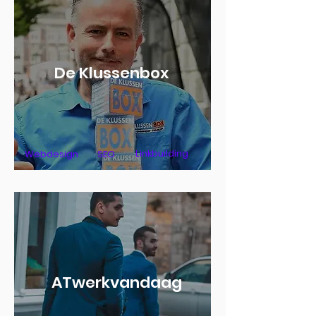
De Klussenbox
Linkbuilding
Webdesign
SEO
ATwerkvandaag