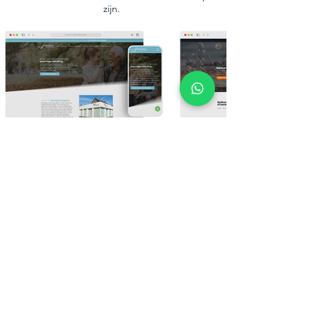
zijn.
Bekijk meer van ons werk
Ons laatste nieuws
De laatste nieuwsfeitjes, publicaties en
actualiteiten die jij moet weten