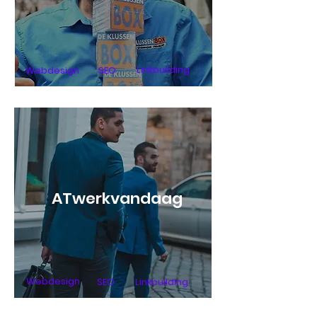
Linkbuilding
Webdesign
SEO
ATwerkvandaag
Webdesign
SEO
Linkbuilding