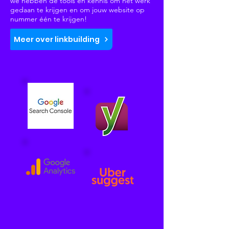
we hebben de tools en kennis om het werk
gedaan te krijgen en om jouw website op
nummer één te krijgen!
Meer over linkbuilding