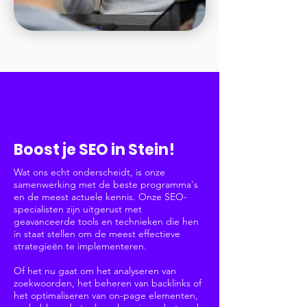
SEO
Boost je SEO in Stein!
Wat ons echt onderscheidt, is onze
samenwerking met de beste programma's
en de meest actuele kennis. Onze SEO-
specialisten zijn uitgerust met
geavanceerde tools en technieken die hen
in staat stellen om de meest effectieve
strategieën te implementeren.
Of het nu gaat om het analyseren van
zoekwoorden, het beheren van backlinks of
het optimaliseren van on-page elementen,