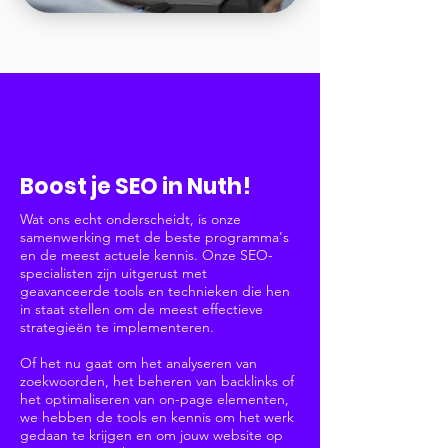
SEO
Boost je SEO in Nuth!
Wat ons echt onderscheidt, is onze
samenwerking met de beste programma's
en de meest actuele kennis. Onze SEO-
specialisten zijn uitgerust met
geavanceerde tools en technieken die hen
in staat stellen om de meest effectieve
strategieën te implementeren.
Of het nu gaat om het analyseren van
zoekwoorden, het beheren van backlinks of
het optimaliseren van on-page elementen,
we hebben de tools en kennis om het werk
gedaan te krijgen en om jouw website op