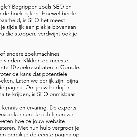
ogle? Begrippen zoals SEO en
 de hoek kijken. Hoewel beide
tbaarheid, is SEO het meest
e tijdelijk een plekje bovenaan
ra die stoppen, verdwijnt ook je
of andere zoekmachines
e vinden. Klikken de meeste
ste 10 zoekresultaten in Google.
roter de kans dat potentiële
ken. Laten we eerlijk zijn: bijna
e pagina. Om jouw bedrijf in
a te krijgen, is SEO onmisbaar.
e kennis en ervaring. De experts
vice kennen de richtlijnen van
weten hoe ze jouw website
steren. Met hun hulp vergroot je
 en bereik je de eerste pagina op