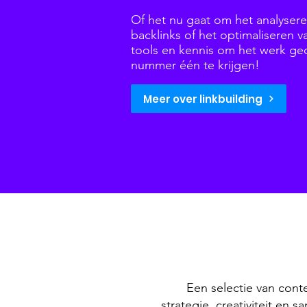
Of het nu gaat om het analyser
backlinks of het optimaliseren
tools en kennis om het werk ge
nummer één te krijgen!
Meer over linkbuilding
Een selectie van conte
strategie, creativiteit en 