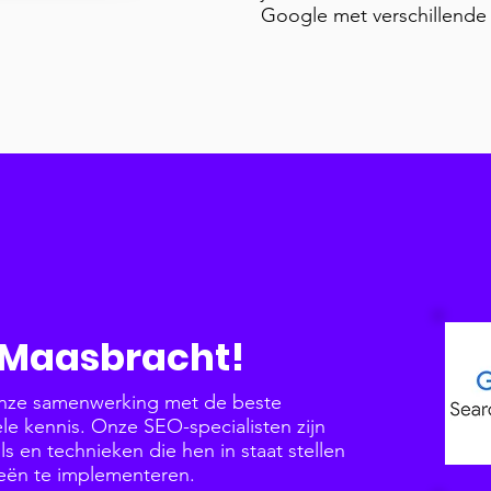
Google met verschillende
n Maasbracht!
onze samenwerking met de beste
e kennis. Onze SEO-specialisten zijn
s en technieken die hen in staat stellen
ieën te implementeren.