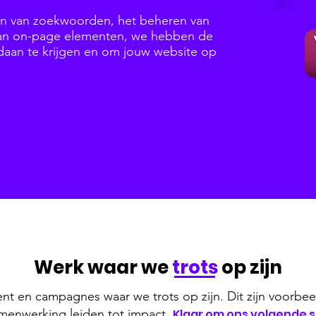
en van zoekwoorden, het beheren van
 van on-page elementen, we hebben de
daan te krijgen en om jouw website op
Werk waar we
trots
op zijn
nt en campagnes waar we trots op zijn. Dit zijn voorbee
samenwerking leiden tot impact.
Klaar om ons volgende 