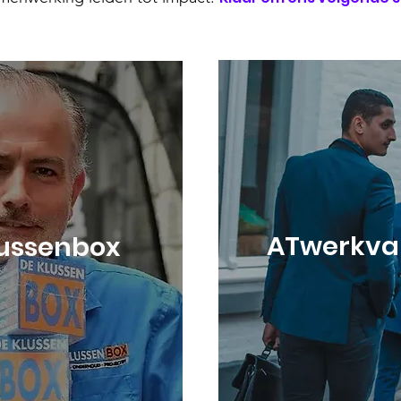
ATwerkv
lussenbox