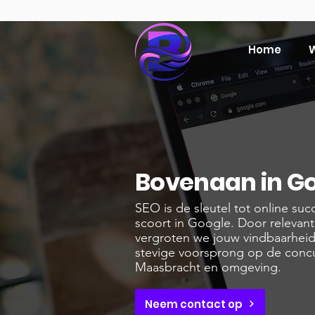
Home
W
Bovenaan in Go
​SEO is de sleutel tot online s
scoort in Google. Door relevan
vergroten we jouw vindbaarheid
stevige voorsprong op de concur
Maasbracht en omgeving.
Neem contact op