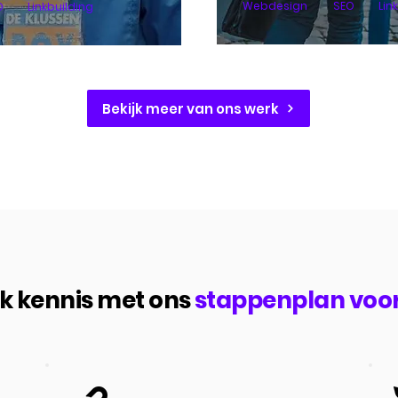
Webdesign
SEO
Lin
O
Linkbuilding
Bekijk meer van ons werk
 kennis met ons
stappenplan voo