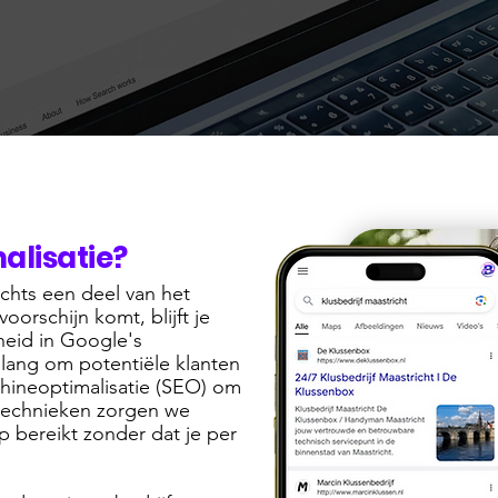
alisatie?
echts een deel van het
voorschijn komt, blijft je
heid in Google's
elang om potentiële klanten
hineoptimalisatie (SEO) om
technieken zorgen we
p bereikt zonder dat je per