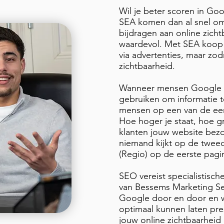
Wil je beter scoren in Go
SEA komen dan al snel om
bijdragen aan online zich
waardevol. Met SEA koop j
via advertenties, maar zod
zichtbaarheid.
Wanneer mensen Google 
gebruiken om informatie t
mensen op een van de eer
Hoe hoger je staat, hoe g
klanten jouw website bezoe
niemand kijkt op de tweed
(Regio) op de eerste pagin
SEO vereist specialistisch
van Bessems Marketing Ser
Google door en door en 
optimaal kunnen laten pre
jouw online zichtbaarheid