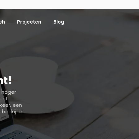
ch
Projecten
Blog
ht!
e hoger
ent
keer, een
bedrijf in