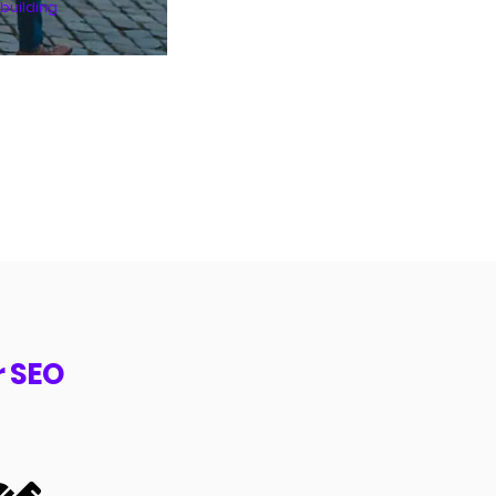
kbuilding
r SEO