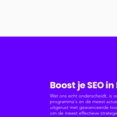
SEO
Boost je SEO i
Wat ons echt onderscheidt, is 
programma's en de meest actuel
uitgerust met geavanceerde tool
om de meest effectieve strateg