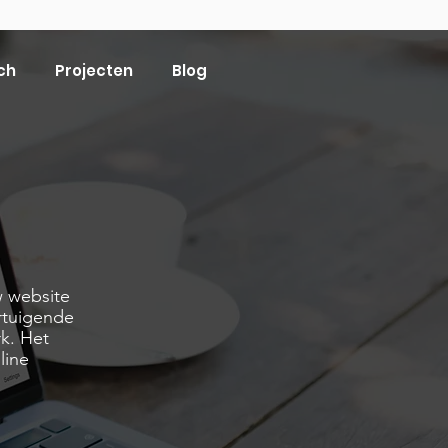
ch
Projecten
Blog
w website
rtuigende
k. Het
line