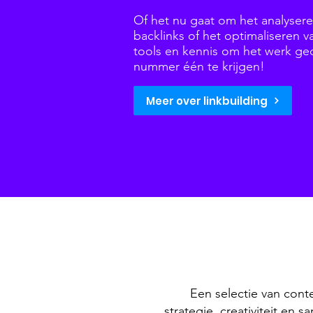
Of het nu gaat om het analyser
backlinks of het optimaliseren
tools en kennis om het werk ge
nummer één te krijgen!
Meer over linkbuilding
Een selectie van conte
strategie, creativiteit en 