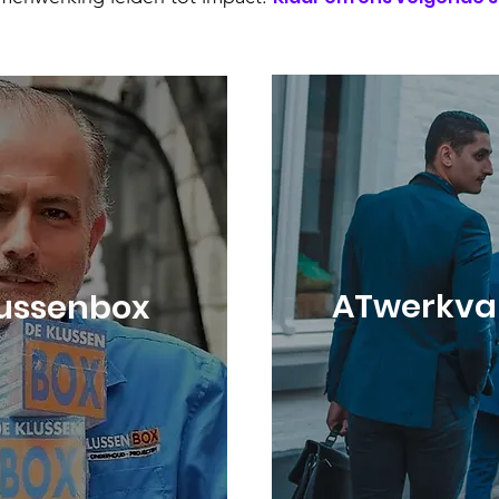
ATwerkv
lussenbox