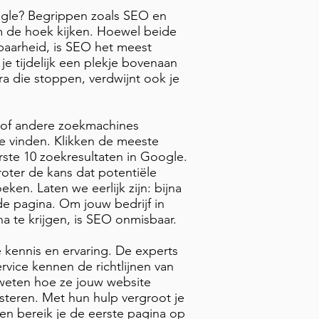
ogle? Begrippen zoals SEO en
 de hoek kijken. Hoewel beide
tbaarheid, is SEO het meest
e tijdelijk een plekje bovenaan
ra die stoppen, verdwijnt ook je
of andere zoekmachines
e vinden. Klikken de meeste
ste 10 zoekresultaten in Google.
roter de kans dat potentiële
ken. Laten we eerlijk zijn: bijna
e pagina. Om jouw bedrijf in
a te krijgen, is SEO onmisbaar.
e kennis en ervaring. De experts
vice kennen de richtlijnen van
weten hoe ze jouw website
steren. Met hun hulp vergroot je
 en bereik je de eerste pagina op