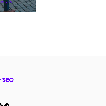
kbuilding
r SEO