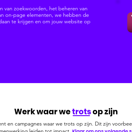
en van zoekwoorden, het beheren van
 van on-page elementen, we hebben de
daan te krijgen en om jouw website op
Werk waar we
trots
op zijn
nt en campagnes waar we trots op zijn. Dit zijn voorbee
samenwerking leiden tot impact.
Klaar om ons volgende 