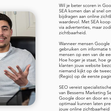
Wil je beter scoren in Go
SEA komen dan al snel om
bijdragen aan online zich
waardevol. Met SEA koop j
via advertenties, maar zod
zichtbaarheid.
Wanneer mensen Google 
gebruiken om informatie t
mensen op een van de eer
Hoe hoger je staat, hoe g
klanten jouw website bezoe
niemand kijkt op de tweed
(Regio) op de eerste pagin
SEO vereist specialistisch
van Bessems Marketing Ser
Google door en door en 
optimaal kunnen laten pre
jouw online zichtbaarheid