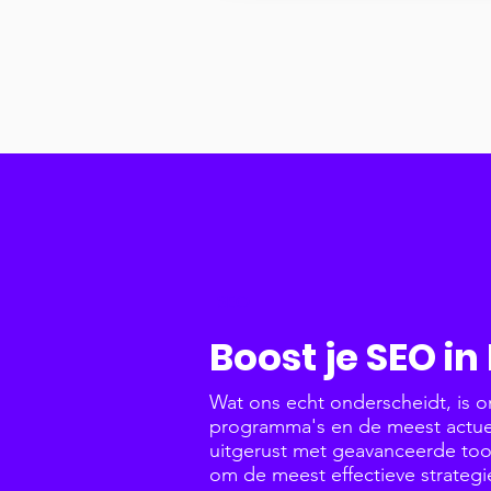
SEO
Boost je SEO i
Wat ons echt onderscheidt, is 
programma's en de meest actuel
uitgerust met geavanceerde tool
om de meest effectieve strateg