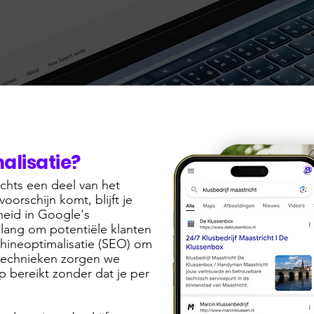
alisatie?
echts een deel van het
voorschijn komt, blijft je
heid in Google's
elang om potentiële klanten
hineoptimalisatie (SEO) om
technieken zorgen we
p bereikt zonder dat je per