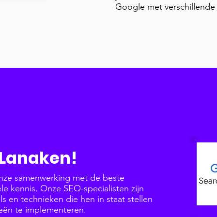
Google met verschillende
n Lanaken!
onze samenwerking met de beste
e kennis. Onze SEO-specialisten zijn
s en technieken die hen in staat stellen
ieën te implementeren.