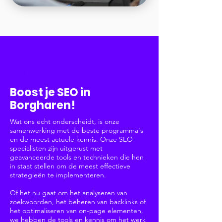
SEO
Boost je SEO in
Borgharen!
Wat ons echt onderscheidt, is onze
samenwerking met de beste programma's
en de meest actuele kennis. Onze SEO-
specialisten zijn uitgerust met
geavanceerde tools en technieken die hen
in staat stellen om de meest effectieve
strategieën te implementeren.
Of het nu gaat om het analyseren van
zoekwoorden, het beheren van backlinks of
het optimaliseren van on-page elementen,
we hebben de tools en kennis om het werk