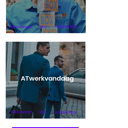
Linkbuilding
Webdesign
SEO
ATwerkvandaag
Webdesign
SEO
Linkbuilding