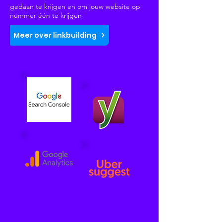
gedaan te krijgen en om jouw website op
nummer één te krijgen!
Meer over linkbuilding