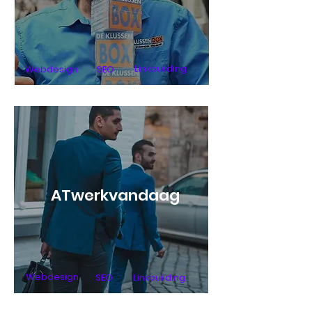
Linkbuilding
Webdesign
SEO
ATwerkvandaag
Webdesign
SEO
Linkbuilding