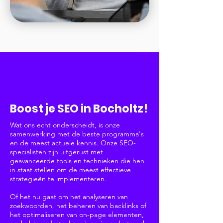
SEO
Boost je SEO in Bocholtz!
Wat ons echt onderscheidt, is onze
samenwerking met de beste programma's
en de meest actuele kennis. Onze SEO-
specialisten zijn uitgerust met
geavanceerde tools en technieken die hen
in staat stellen om de meest effectieve
strategieën te implementeren.
Of het nu gaat om het analyseren van
zoekwoorden, het beheren van backlinks of
het optimaliseren van on-page elementen,