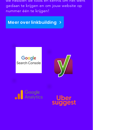
we hebben de tools en kennis om het werk
gedaan te krijgen en om jouw website op
nummer één te krijgen!
Meer over linkbuilding