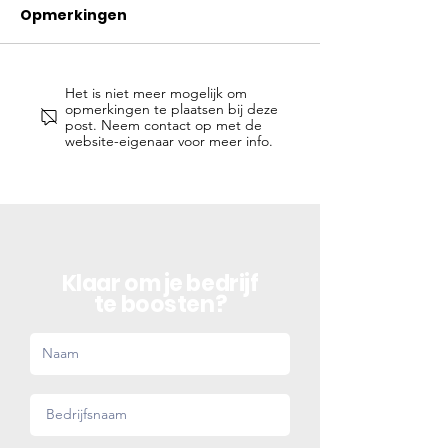
Opmerkingen
Het is niet meer mogelijk om
Hoe laat ik mijn
De 4 bekends
opmerkingen te plaatsen bij deze
bedrijf groeien?
bedrijven ter
post. Neem contact op met de
website-eigenaar voor meer info.
Klaar om je bedrijf
te boosten?