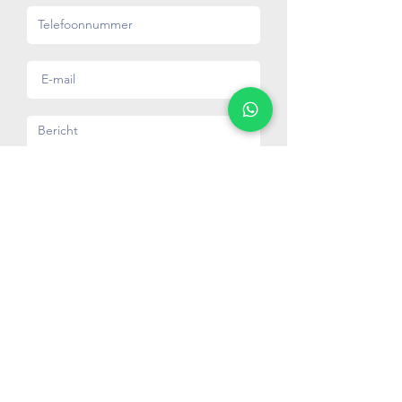
Verstuur
Bessems
Marketin
g Service