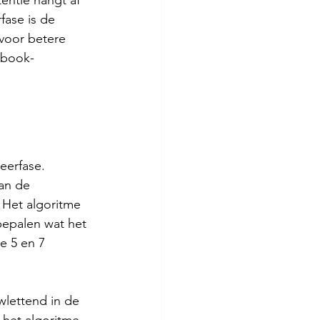
entie hangt af 
fase is de 
voor betere 
ebook-
eerfase. 
an de 
 Het algoritme 
bepalen wat het 
e 5 en 7 
wlettend in de 