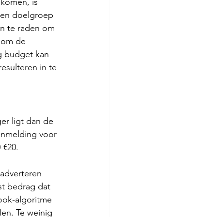
 komen, is 
 en doelgroep 
an te raden om 
k om de 
g budget kan 
esulteren in te 
er ligt dan de 
anmelding voor 
-€20.
adverteren 
st bedrag dat 
ook-algoritme 
en. Te weinig 