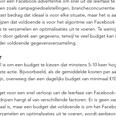
or een Facebook-advertentie om snel uit de leerfase te
oren zoals campagnedoelstellingen, brancheconcurrentie
st bedrag dat ideaal is voor elke situatie, maar het is a
wijzen dat voldoende is voor het algoritme van Faceboo
e verzamelen en optimalisaties uit te voeren. Te weini
n door gebrek aan gegevens, terwijl te veel budget kan r
der voldoende gegevensverzameling.
r
 is om een budget te kiezen dat minstens 5-10 keer hog
te actie. Bijvoorbeeld, als de gemiddelde kosten per a
ijn, overweeg dan een dagelijks budget van minimaal €10
t voor een snel verloop van de leerfase van Facebook-
jven hangt af van verschillende factoren. Er is geen va
deaal is, maar een budget dat voldoende is om het Faceb
rzamelen en optimalisaties uit te voeren, wordt aanbevol