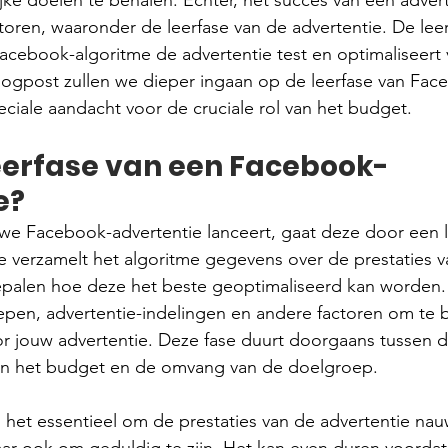
ijke doelen te behalen. Echter, het succes van een advert
ctoren, waaronder de leerfase van de advertentie. De leer
acebook-algoritme de advertentie test en optimaliseert 
blogpost zullen we dieper ingaan op de leerfase van Fac
eciale aandacht voor de cruciale rol van het budget.
leerfase van een Facebook-
e?
we Facebook-advertentie lanceert, gaat deze door een l
 verzamelt het algoritme gegevens over de prestaties v
epalen hoe deze het beste geoptimaliseerd kan worden.
epen, advertentie-indelingen en andere factoren om te 
oor jouw advertentie. Deze fase duurt doorgaans tussen d
van het budget en de omvang van de doelgroep.
is het essentieel om de prestaties van de advertentie nau