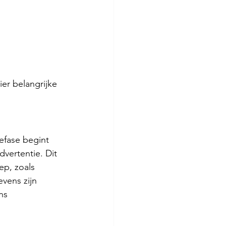
er belangrijke 
efase begint 
vertentie. Dit 
p, zoals 
vens zijn 
ns 