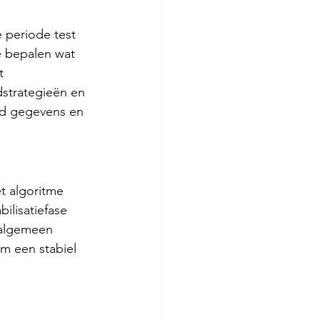
 periode test 
e bepalen wat 
t 
strategieën en 
nd gegevens en 
t algoritme 
ilisatiefase 
 algemeen 
 een ​​stabiel 