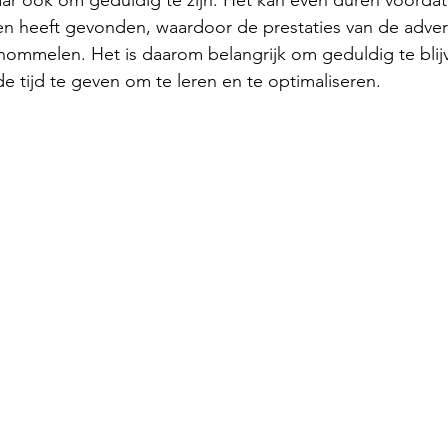
r ook om geduldig te zijn. Het kan even duren voordat 
en heeft gevonden, waardoor de prestaties van de advert
hommelen. Het is daarom belangrijk om geduldig te blij
e tijd te geven om te leren en te optimaliseren.