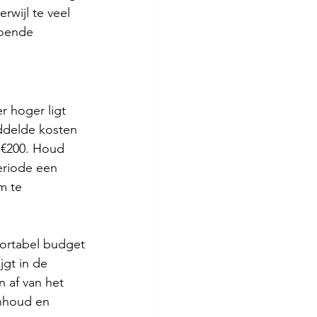
rwijl te veel 
doende 
 hoger ligt 
ddelde kosten 
-€200. Houd 
eriode een 
m te 
ortabel budget 
jgt in de 
n af van het 
inhoud en 