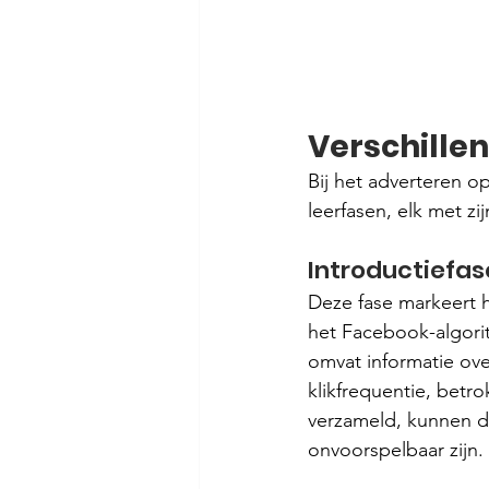
Verschille
Bij het adverteren o
leerfasen, elk met z
Introductiefas
Deze fase markeert h
het Facebook-algorit
omvat informatie ov
klikfrequentie, betr
verzameld, kunnen de
onvoorspelbaar zijn.