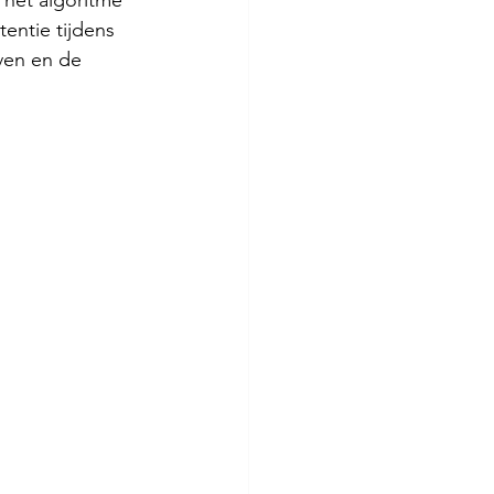
het algoritme 
entie tijdens 
ven en de 