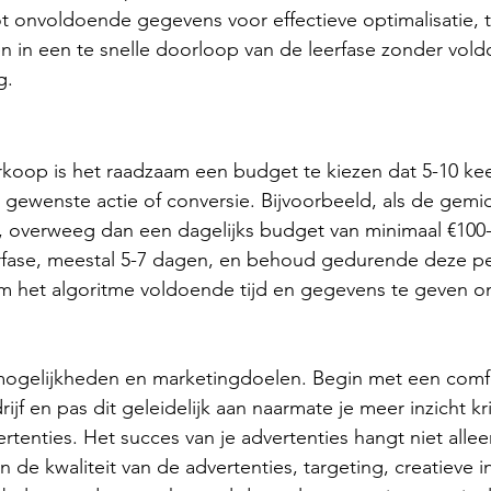
t onvoldoende gegevens voor effectieve optimalisatie, te
n in een te snelle doorloop van de leerfase zonder vol
g.
oop is het raadzaam een budget te kiezen dat 5-10 keer
 gewenste actie of conversie. Bijvoorbeeld, als de gemi
n, overweeg dan een dagelijks budget van minimaal €100
rfase, meestal 5-7 dagen, en behoud gedurende deze p
m het algoritme voldoende tijd en gegevens te geven o
e mogelijkheden en marketingdoelen. Begin met een comf
ijf en pas dit geleidelijk aan naarmate je meer inzicht kri
ertenties. Het succes van je advertenties hangt niet allee
 de kwaliteit van de advertenties, targeting, creatieve 