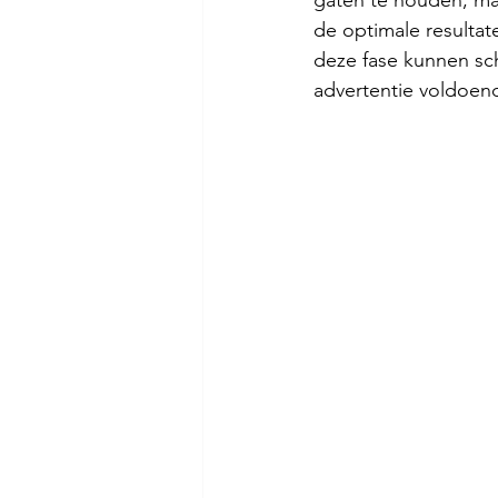
gaten te houden, maa
de optimale resultat
deze fase kunnen sc
advertentie voldoend