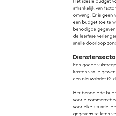
Het ideale budget vo
afhankelijk van fact
omvang. Er is geen va
een ​​budget toe te 
benodigde gegevens t
de leerfase verlenge
snelle doorloop zon
Dienstensecto
Een goede vuistregel
kosten van je gewens
een nieuwsbrief €2 z
Het benodigde budge
voor e-commercebedri
voor elke situatie i
gegevens te laten ve