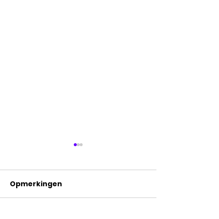
Opmerkingen
Wat is branding?