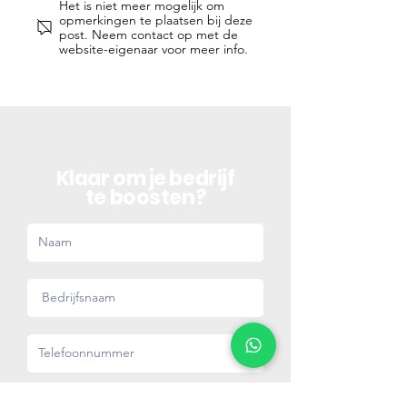
Het is niet meer mogelijk om
Is online adve
opmerkingen te plaatsen bij deze
nodig?
post. Neem contact op met de
website-eigenaar voor meer info.
Klaar om je bedrijf
te boosten?