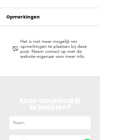
Opmerkingen
Het is niet meer mogelijk om
Hoe onderhoudt je
Het Belang va
opmerkingen te plaatsen bij deze
klanten
Reviews voor 
post. Neem contact op met de
website-eigenaar voor meer info.
Bedrijf
Klaar om je bedrijf
te boosten?