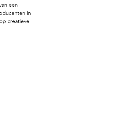
van een 
roducenten in 
op creatieve 