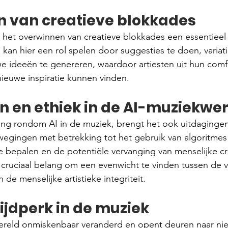
 van creatieve blokkades
is het overwinnen van creatieve blokkades een essentieel
AI kan hier een rol spelen door suggesties te doen, variati
uwe ideeën te genereren, waardoor artiesten uit hun com
ieuwe inspiratie kunnen vinden.
n en ethiek in de AI-muziekwe
g rondom AI in de muziek, brengt het ook uitdagingen
rwegingen met betrekking tot het gebruik van algoritme
e bepalen en de potentiële vervanging van menselijke cre
 cruciaal belang om een evenwicht te vinden tussen de 
de menselijke artistieke integriteit.
ijdperk in de muziek
ereld onmiskenbaar veranderd en opent deuren naar ni