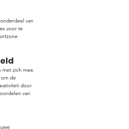
 onderdeel van 
es voor te 
fortzone 
reld
 met zich mee. 
s om de 
ativiteit door 
voordelen van 
euwe 