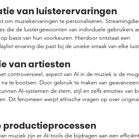
tie van luisterervaringen
kt om muziekervaringen te personaliseren. Streamingdi
es die de luistergewoonten van individuele gebruikers a
op basis van hun voorkeuren. Hierdoor ontstaat een 
ylist-ervaring die past bij de unieke smaak van elke luist
ie van artiesten
 het controversieel, aspect van AI in de muziek is de mog
g na te bootsen. Door gebruik te maken van geavanceer
unnen AI-systemen de stem, stijl en zelfs emoties van 
en. Dit fenomeen werpt ethische vragen op over originali
 productieprocessen
an muziek zijn er AI-tools die bijdragen aan een efficiën