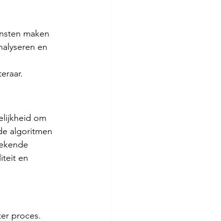
ensten maken 
nalyseren en 
eraar.
elijkheid om 
de algoritmen 
bekende 
teit en 
ter proces. 