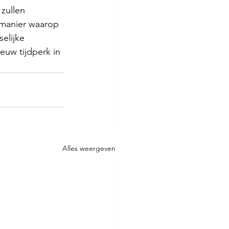
zullen 
e manier waarop 
elijke 
euw tijdperk in 
Alles weergeven