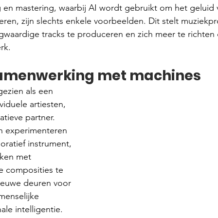
en mastering, waarbij AI wordt gebruikt om het geluid 
ren, zijn slechts enkele voorbeelden. Dit stelt muziekp
gwaardige tracks te produceren en zich meer te richten 
rk.
samenwerking met machines
gezien als een 
iduele artiesten, 
tieve partner. 
 experimenteren 
oratief instrument, 
ken met 
e composities te 
nieuwe deuren voor 
menselijke 
ale intelligentie.