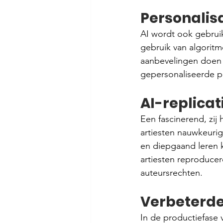
Personalisa
AI wordt ook gebrui
gebruik van algoritm
aanbevelingen doen 
gepersonaliseerde pla
AI-replicat
Een fascinerend, zij
artiesten nauwkeuri
en diepgaand leren k
artiesten reproducer
auteursrechten.
Verbeterde
In de productiefase v