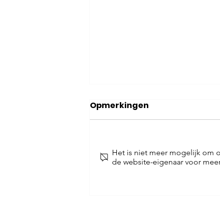
Opmerkingen
Het is niet meer mogelijk om 
de website-eigenaar voor meer
ChatGPT en SEO: De
combinatie voor
marketing succes