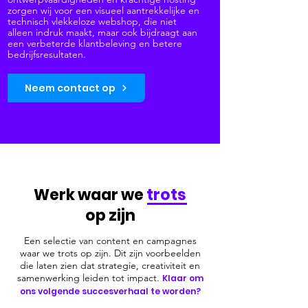
zorgen wij voor een visueel aantrekkelijke en
technisch vlekkeloze webshop, die niet
alleen indruk maakt, maar ook bijdraagt aan
een verbeterde klantbeleving en betere
bedrijfsresultaten.
Neem contact op
Werk waar we
trots
op zijn
Een selectie van content en campagnes
waar we trots op zijn. Dit zijn voorbeelden
die laten zien
dat strategie, creativiteit en
samenwerking leiden tot impact.
Klaar om
ons volgende succesverhaal te worden?