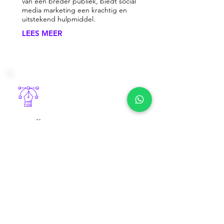
van een breder publiek, biedt social
media marketing een krachtig en
uitstekend hulpmiddel.
LEES MEER
Grafisch
Bij Bessems Marketing Service kun je
terecht voor een gepersonaliseerd logo,
professionele visitekaartjes,
aansprekende flyers, boeiende
reclamevideo's en zelfs een fotosessie
voor jouw producten.
LEES MEER