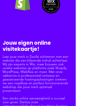
Website ontwerp
Jouw eigen online
visitekaartje!
Laat jouw merk in Zwolle schitteren met een
website die een blijvende indruk achterlaat.
Wij zijn experts in Wix, maar bouwen ook
unieke websites op platforms zoals Shopify,
WordPress, Webflow en meer. Met onze
vakkennis in professioneel ontwerp en
geavanceerde hostingoplossingen creëren
we een naadloze en perfect functionerende
webshop die jouw merk optimaal
presenteert.
Een sterke online aanwezigheid is cruciaal
voor groei. Dankzij onze
ontwerpvaardigheden en krachtige hosting