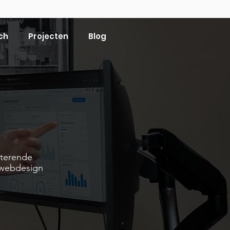
ch
Projecten
Blog
rterende
 webdesign