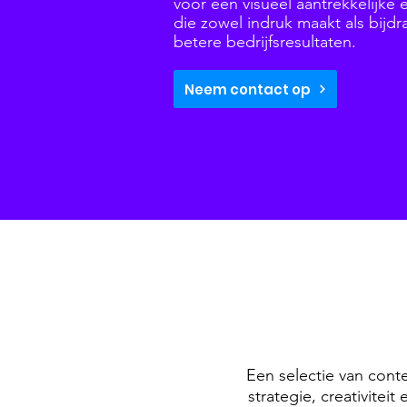
voor een visueel aantrekkelijke
die zowel indruk maakt als bijd
betere bedrijfsresultaten.
Neem contact op
Een selectie van conte
strategie, creativitei