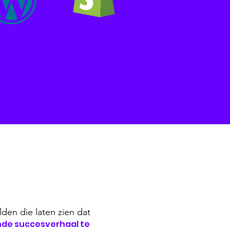
lden die laten zien
dat
nde succesverhaal te