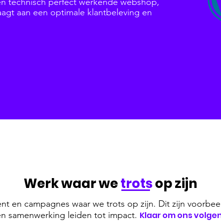
 en technisch perfect werkende webshop,
raagt aan een optimale klantbeleving en
Werk waar we
trots
op zijn
nt en campagnes waar we trots op zijn. Dit zijn voorbee
t en samenwerking leiden tot impact.
Klaar om ons volge