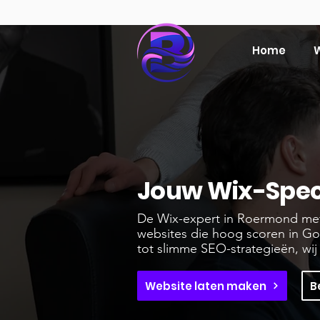
Home
W
Jouw Wix-Speci
De Wix-expert in Roermond met 
websites die hoog scoren in G
tot slimme SEO-strategieën, wij
Website laten maken
B