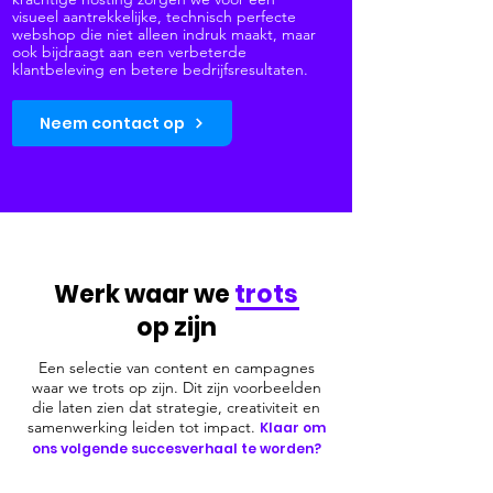
visueel aantrekkelijke, technisch perfecte
webshop die niet alleen indruk maakt, maar
ook bijdraagt aan een verbeterde
klantbeleving en betere bedrijfsresultaten.
Neem contact op
Werk waar we
trots
op zijn
Een selectie van content en campagnes
waar we trots op zijn. Dit zijn voorbeelden
die laten zien
dat strategie, creativiteit en
samenwerking leiden tot impact.
Klaar om
ons volgende succesverhaal te worden?