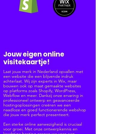
Website ontwerp
Jouw eigen online
visitekaartje!
Laat jouw merk in Nederland opvallen met
een website die een blijvende indruk
achterlaat. Wij zijn experts in Wix, maar
bouwen ook op maat gemaakte websites
op platforms zoals Shopify, WordPress,
Webflow en meer. Dankzij onze ervaring in
professioneel ontwerp en geavanceerde
hostingoplossingen creëren we een
naadloze en goed functionerende webshop
die jouw merk perfect presenteert.
Een sterke online aanwezigheid is cruciaal
voor groei. Met onze ontwerpkennis en
krachtige hosting zorgen we voor een