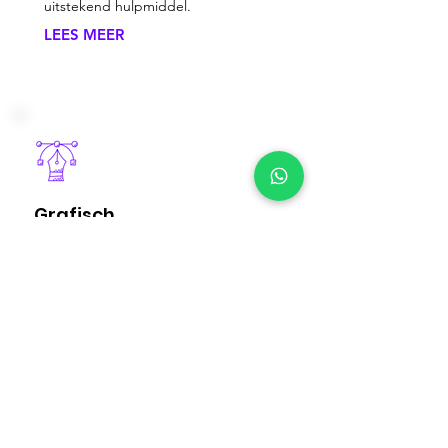
uitstekend hulpmiddel.
LEES MEER
Grafisch
Bij Bessems Marketing Service kun je
terecht voor een gepersonaliseerd logo,
professionele visitekaartjes,
aansprekende flyers, boeiende
reclamevideo's en zelfs een fotosessie
voor jouw producten.
LEES MEER