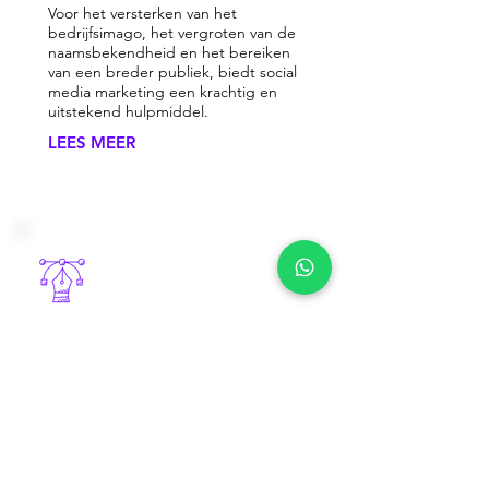
Voor het versterken van het
bedrijfsimago, het vergroten van de
naamsbekendheid en het bereiken
van een breder publiek, biedt social
media marketing een krachtig en
uitstekend hulpmiddel.
LEES MEER
Grafisch
Bij Bessems Marketing Service kun je
terecht voor een gepersonaliseerd logo,
professionele visitekaartjes,
aansprekende flyers, boeiende
reclamevideo's en zelfs een fotosessie
voor jouw producten.