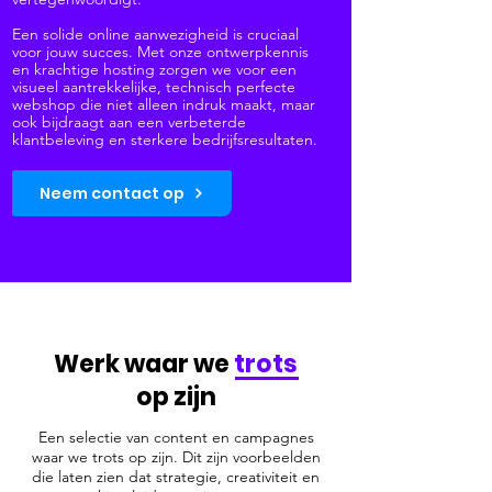
Een solide online aanwezigheid is cruciaal
voor jouw succes. Met onze ontwerpkennis
en krachtige hosting zorgen we voor een
visueel aantrekkelijke, technisch perfecte
webshop die niet alleen indruk maakt, maar
ook bijdraagt aan een verbeterde
klantbeleving en sterkere bedrijfsresultaten.
Neem contact op
Werk waar we
trots
op zijn
Een selectie van content en campagnes
waar we trots op zijn. Dit zijn voorbeelden
die laten zien
dat strategie, creativiteit en