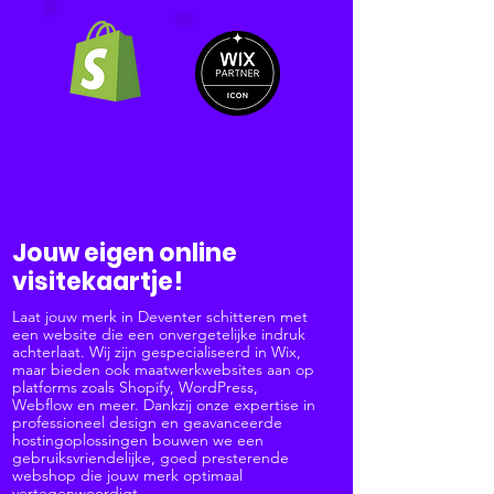
Website ontwerp
Jouw eigen online
visitekaartje!
Laat jouw merk in Deventer schitteren met
een website die een onvergetelijke indruk
achterlaat. Wij zijn gespecialiseerd in Wix,
maar bieden ook maatwerkwebsites aan op
platforms zoals Shopify, WordPress,
Webflow en meer. Dankzij onze expertise in
professioneel design en geavanceerde
hostingoplossingen bouwen we een
gebruiksvriendelijke, goed presterende
webshop die jouw merk optimaal
vertegenwoordigt.